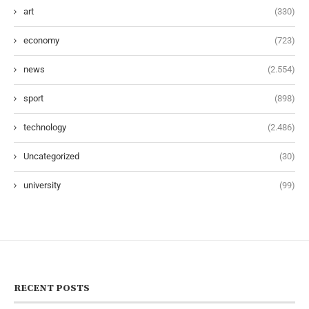
art
(330)
economy
(723)
news
(2.554)
sport
(898)
technology
(2.486)
Uncategorized
(30)
university
(99)
RECENT POSTS