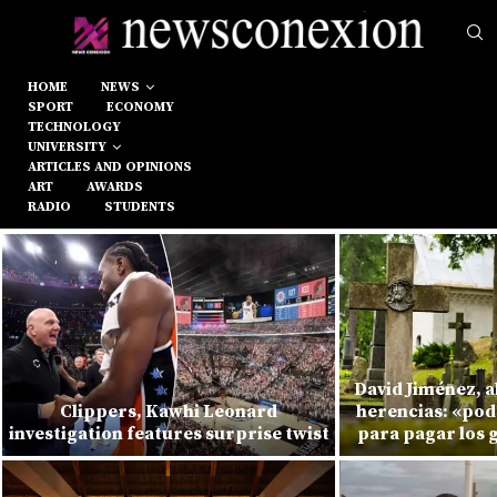
HOME
NEWS
SPORT
ECONOMY
TECHNOLOGY
UNIVERSITY
ARTICLES AND OPINIONS
ART
AWARDS
RADIO
STUDENTS
David Jiménez, 
Clippers, Kawhi Leonard
herencias: «pod
investigation features surprise twist
para pagar los 