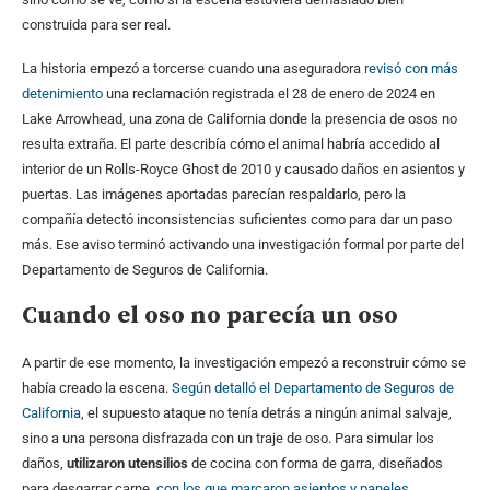
construida para ser real.
La historia empezó a torcerse cuando una aseguradora
revisó con más
detenimiento
una reclamación registrada el 28 de enero de 2024 en
Lake Arrowhead, una zona de California donde la presencia de osos no
resulta extraña. El parte describía cómo el animal habría accedido al
interior de un Rolls-Royce Ghost de 2010 y causado daños en asientos y
puertas. Las imágenes aportadas parecían respaldarlo, pero la
compañía detectó inconsistencias suficientes como para dar un paso
más. Ese aviso terminó activando una investigación formal por parte del
Departamento de Seguros de California.
Cuando el oso no parecía un oso
A partir de ese momento, la investigación empezó a reconstruir cómo se
había creado la escena.
Según detalló el Departamento de Seguros de
California
, el supuesto ataque no tenía detrás a ningún animal salvaje,
sino a una persona disfrazada con un traje de oso. Para simular los
daños,
utilizaron utensilios
de cocina con forma de garra, diseñados
para desgarrar carne,
con los que marcaron asientos y paneles