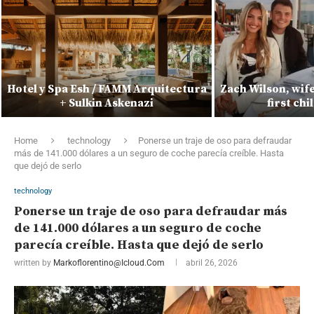
Hotel y Spa Esh / FAMM Arquitectura
Zach Wilson, wif
+ Sulkin Askenazi
first ch
Home
technology
Ponerse un traje de oso para defraudar
más de 141.000 dólares a un seguro de coche parecía creíble. Hasta
que dejó de serlo
technology
Ponerse un traje de oso para defraudar más
de 141.000 dólares a un seguro de coche
parecía creíble. Hasta que dejó de serlo
written by
Markoflorentino@icloud.com
abril 26, 2026