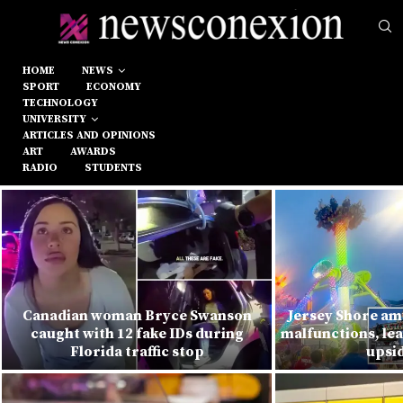
HOME
NEWS
SPORT
ECONOMY
TECHNOLOGY
UNIVERSITY
ARTICLES AND OPINIONS
ART
AWARDS
RADIO
STUDENTS
Canadian woman Bryce Swanson
Jersey Shore am
caught with 12 fake IDs during
malfunctions, lea
Florida traffic stop
upsi