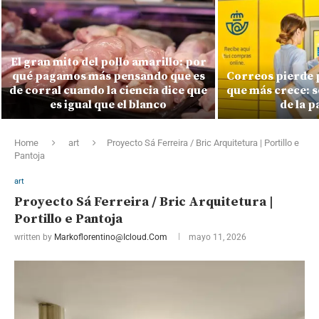
El gran mito del pollo amarillo: por
qué pagamos más pensando que es
Correos pierde 
de corral cuando la ciencia dice que
que más crece: s
es igual que el blanco
de la 
Home
art
Proyecto Sá Ferreira / Bric Arquitetura | Portillo e
Pantoja
art
Proyecto Sá Ferreira / Bric Arquitetura |
Portillo e Pantoja
written by
Markoflorentino@icloud.com
mayo 11, 2026