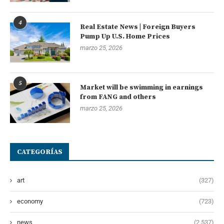
4
Real Estate News | Foreign Buyers
Pump Up U.S. Home Prices
marzo 25, 2026
5
Market will be swimming in earnings
from FANG and others
marzo 25, 2026
CATEGORÍAS
art
(327)
economy
(723)
news
(2.537)