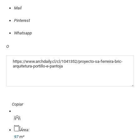
Mail
Pinterest
Whatsapp
O
«COPY»
Copiar
Área:
97
m²