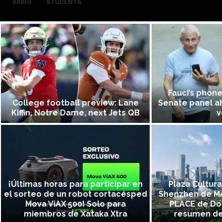
RADIO
STUDENTS
Fauci’s phone
College football preview: Lane
Senate panel a
Kiffin, Notre Dame, next Jets QB
v
¡Últimas horas para participar en
Plaza Cultura
el sorteo de un robot cortacésped
Shenzhen de MA
Mova ViAX 500! Solo para
PLACE de Dor
miembros de Xataka Xtra
resumen de