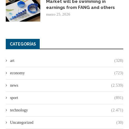
Market will be swimming in
earnings from FANG and others
marzo 25, 2026
CATEGORÍAS
art
(328)
economy
(723)
news
(2.539)
sport
(891)
technology
(2.471)
Uncategorized
(30)