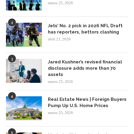
marzo 25, 2026
2
Jets’ No. 2 pick in 2026 NFL Draft
has reporters, bettors clashing
abril 21, 2026
3
Jared Kushner’s revised financial
disclosure adds more than 70
assets
marzo 25, 2026
4
Real Estate News | Foreign Buyers
Pump Up U.S. Home Prices
marzo 25, 2026
5