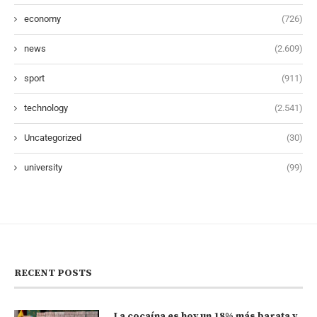
economy
(726)
news
(2.609)
sport
(911)
technology
(2.541)
Uncategorized
(30)
university
(99)
RECENT POSTS
La cocaína es hoy un 18% más barata y