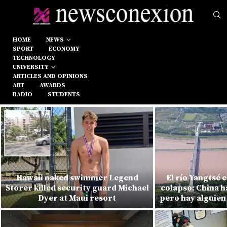
HOME
NEWS
SPORT
ECONOMY
TECHNOLOGY
UNIVERSITY
ARTICLES AND OPINIONS
ART
AWARDS
RADIO
STUDENTS
Hawaii naked swimmer Legend
El río Yangtsé 
Storer killed security guard Michael
colapso: China h
Dyer at Maui resort
pero hay alguien