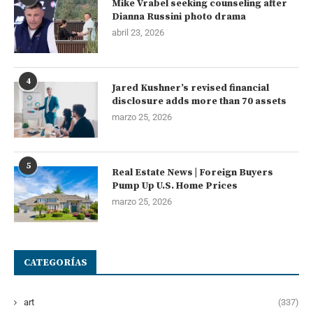
Mike Vrabel seeking counseling after
Dianna Russini photo drama
abril 23, 2026
4
Jared Kushner’s revised financial
disclosure adds more than 70 assets
marzo 25, 2026
5
Real Estate News | Foreign Buyers
Pump Up U.S. Home Prices
marzo 25, 2026
CATEGORÍAS
art
(337)