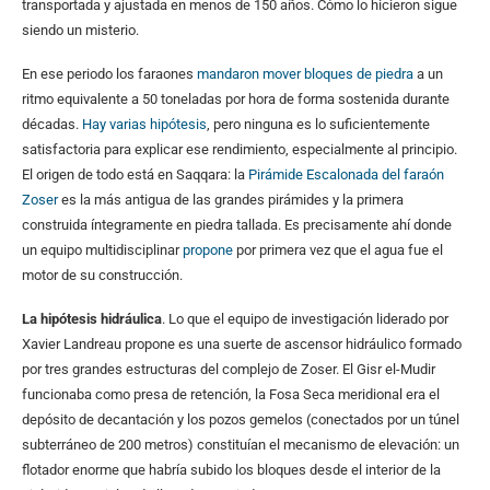
transportada y ajustada en menos de 150 años. Cómo lo hicieron sigue
siendo un misterio.
En ese periodo los faraones
mandaron mover bloques de piedra
a un
ritmo equivalente a 50 toneladas por hora de forma sostenida durante
décadas.
Hay varias hipótesis
, pero ninguna es lo suficientemente
satisfactoria para explicar ese rendimiento, especialmente al principio.
El origen de todo está en Saqqara: la
Pirámide Escalonada del faraón
Zoser
es la más antigua de las grandes pirámides y la primera
construida íntegramente en piedra tallada. Es precisamente ahí donde
un equipo multidisciplinar
propone
por primera vez que el agua fue el
motor de su construcción.
La hipótesis hidráulica
. Lo que el equipo de investigación liderado por
Xavier Landreau propone es una suerte de ascensor hidráulico formado
por tres grandes estructuras del complejo de Zoser. El Gisr el-Mudir
funcionaba como presa de retención, la Fosa Seca meridional era el
depósito de decantación y los pozos gemelos (conectados por un túnel
subterráneo de 200 metros) constituían el mecanismo de elevación: un
flotador enorme que habría subido los bloques desde el interior de la