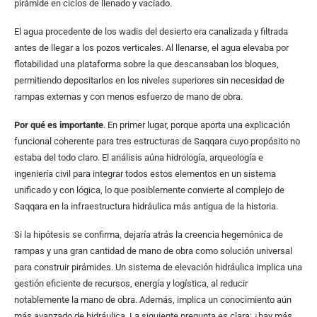
pirámide en ciclos de llenado y vaciado.
El agua procedente de los wadis del desierto era canalizada y filtrada
antes de llegar a los pozos verticales. Al llenarse, el agua elevaba por
flotabilidad una plataforma sobre la que descansaban los bloques,
permitiendo depositarlos en los niveles superiores sin necesidad de
rampas externas y con menos esfuerzo de mano de obra.
Por qué es importante
. En primer lugar, porque aporta una explicación
funcional coherente para tres estructuras de Saqqara cuyo propósito no
estaba del todo claro. El análisis aúna hidrología, arqueología e
ingeniería civil para integrar todos estos elementos en un sistema
unificado y con lógica, lo que posiblemente convierte al complejo de
Saqqara en la infraestructura hidráulica más antigua de la historia.
Si la hipótesis se confirma, dejaría atrás la creencia hegemónica de
rampas y una gran cantidad de mano de obra como solución universal
para construir pirámides. Un sistema de elevación hidráulica implica una
gestión eficiente de recursos, energía y logística, al reducir
notablemente la mano de obra. Además, implica un conocimiento aún
más avanzado de hidráulica. La siguiente pregunta es clara: ¿hay más