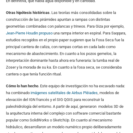
En definitiva, que había agua disponible y en cantidad.
Otras hipótesis históricas
. Las teorías más consolidadas sobre la
construcción de las pirámides apuntan a rampas con distintas
geometrías combinadas con palancas y trineos. Para Giza por ejemplo,
Jean-Pierre Houdin propuso
una rampa interior en espiral. Para Saqqara,
estudios recogidos en el propio paper sugieren que la Fosa Seca fue la
principal cantera de caliza, con rampas cortas en cada lado como
mecanismo de abastecimiento. En cuanto a los pozos gemelos, la
interpretación dominante hasta ahora era funeraria: la tumba real de
Zoser y la morada de su ka. En cuanto a la fosa seca, se consideraba
cantera o que tenía función ritual.
Cómo lo han hecho
. Este equipo de investigación no ha excavado nada:
ha combinado
imágenes satelitales de Airbus Pléiades
, modelos de
elevación del IGN francés y el SIG QGIS para reconstruir la
paleohidrología del entorno. A partir de aquí, generaron modelos 3D de
la arquitectura interna del complejo con software comercial bastante
popular como SolidWorks o SketchUp. En cuanto al mecanismo
hidráulico, desarrollaron un modelo numérico propio deliberadamente