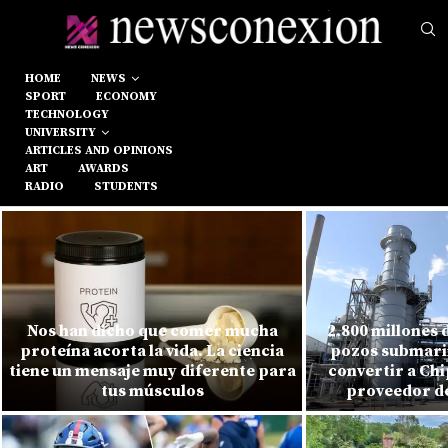
HOME
NEWS
SPORT
ECONOMY
TECHNOLOGY
UNIVERSITY
ARTICLES AND OPINIONS
ART
AWARDS
RADIO
STUDENTS
Nos han dicho que comer mucha
2.800 millones 
proteína acorta la vida. La ciencia
pozos submarin
tiene un mensaje muy diferente para
convertir a Chi
tus músculos
proveedor de