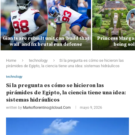
Giants are rebuilt unit can ‘build that
Princess Marga
wall’ and fix brutal run defense
being so
Home
technology
Si la pregunta es cómo se hicieron las
pirámides de Egipto, la ciencia tiene una idea: sistemas hidráulicos
technology
Si la pregunta es cómo se hicieron las
pirámides de Egipto, la ciencia tiene una idea:
sistemas hidráulicos
written by
Markoflorentino@icloud.com
mayo 9, 2026