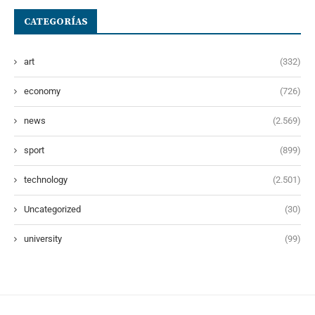
CATEGORÍAS
art
(332)
economy
(726)
news
(2.569)
sport
(899)
technology
(2.501)
Uncategorized
(30)
university
(99)