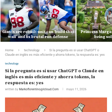
Giants are rebuilt unit can ‘build that
Princess Marga
wall’ and fix brutal run defense
being so
Home
technology
Si la pregunta es si usar ChatGPT o
Claude en inglés es más eficiente y ahorra tokens, la respuesta es: yes
technology
Si la pregunta es si usar ChatGPT o Claude en
inglés es más eficiente y ahorra tokens, la
respuesta es: yes
written by
Markoflorentino@icloud.com
mayo 11, 2026