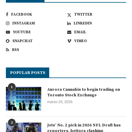
FACEBOOK
TWITTER
INSTAGRAM
LINKEDIN
YOUTUBE
EMAIL
SNAPCHAT
VIMEO
RSS
POPULAR POSTS
1
Aurora Cannabis to begin trading on
Toronto Stock Exchange
marzo 25, 2026
2
Jets’ No. 2 pick in 2026 NFL Draft has
reporters, bettors clashing