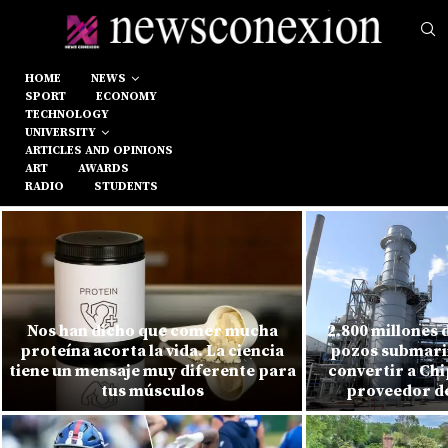
HOME
NEWS
SPORT
ECONOMY
TECHNOLOGY
UNIVERSITY
ARTICLES AND OPINIONS
ART
AWARDS
RADIO
STUDENTS
Nos han dicho que comer mucha
2.800 millones 
proteína acorta la vida. La ciencia
pozos submarin
tiene un mensaje muy diferente para
convertir a Chi
tus músculos
proveedor de