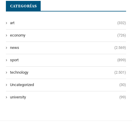
CATEGORÍAS
art
(332)
economy
(726)
news
(2.569)
sport
(899)
technology
(2.501)
Uncategorized
(30)
university
(99)