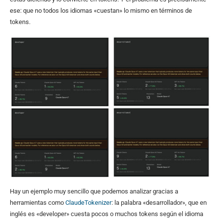
ese: que no todos los idiomas «cuestan» lo mismo en términos de
tokens.
Hay un ejemplo muy sencillo que podemos analizar gracias a
herramientas como
ClaudeTokenizer
: la palabra «desarrollador», que en
inglés es «developer» cuesta pocos o muchos tokens según el idioma