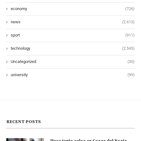
economy
(726)
news
(2.613)
sport
(911)
technology
(2.545)
Uncategorized
(30)
university
(99)
RECENT POSTS