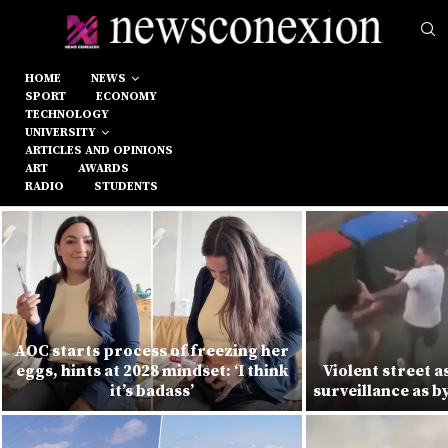
HOME
NEWS
SPORT
ECONOMY
TECHNOLOGY
UNIVERSITY
ARTICLES AND OPINIONS
ART
AWARDS
RADIO
STUDENTS
AOC starts process of freezing her
eggs, hints at 2028 mindset: ‘I think
Violent street 
it’s badass’
surveillance as 