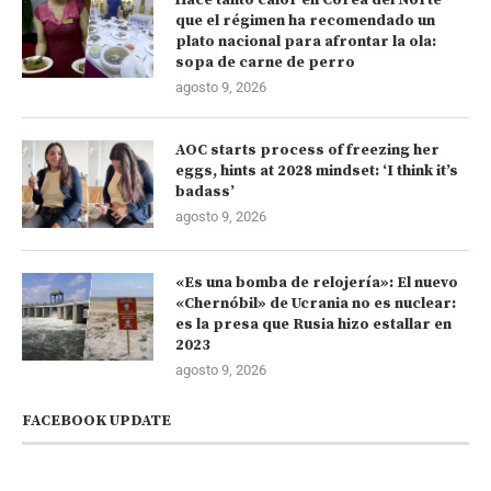
Hace tanto calor en Corea del Norte
que el régimen ha recomendado un
plato nacional para afrontar la ola:
sopa de carne de perro
agosto 9, 2026
AOC starts process of freezing her
eggs, hints at 2028 mindset: ‘I think it’s
badass’
agosto 9, 2026
«Es una bomba de relojería»: El nuevo
«Chernóbil» de Ucrania no es nuclear:
es la presa que Rusia hizo estallar en
2023
agosto 9, 2026
FACEBOOK UPDATE