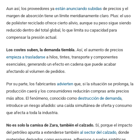
Aun así, los proveedores ya
están anunciando subidas
de precios y el
margen de absorción tiene un límite meridianamente claro. Plus: el uso
de poliéster reciclado ofrece cierto alivio, aunque su peso sigue siendo
reducido dentro del total global, lo que limita su capacidad para
compensar la presión actual.
Los costes suben, la demanda tiembla.
Así, el aumento de precios
empieza a trasladarse
a hilos, tintes, transporte y componentes
esenciales, generando un efecto en cadena que puede acabar
afectando al volumen de pedidos.
Por su parte, los fabricantes
advierten
que, si la situación se prolonga, la
producción caerá y los consumidores reducirán compras ante precios
más altos. El fenómeno, conocido como
destrucción de demanda
,
introduce un riesgo añadido: una caída simultánea de oferta y consumo
que afecta a toda la industria.
No es solo la camisa de Zara, también el calzado.
Sí, porque el impacto
del petróleo apunta a extenderse también
al sector del calzado
, donde
materiales derivados como espumas, adhesivos o suelas sintéticas