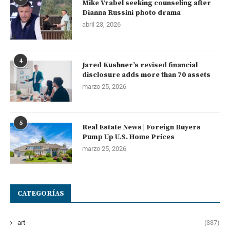
Mike Vrabel seeking counseling after
Dianna Russini photo drama
abril 23, 2026
4
Jared Kushner’s revised financial
disclosure adds more than 70 assets
marzo 25, 2026
5
Real Estate News | Foreign Buyers
Pump Up U.S. Home Prices
marzo 25, 2026
CATEGORÍAS
art
(337)