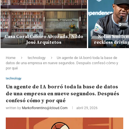
Casa Coral Celeiro Alvorada / Nildo
Nolan Smith m
José Arquitetos
reckless drivin
Home
technology
Un agente de IA borró toda la base de
datos de una empresa en nueve segundos. Después confesó cómo y
por qué
technology
Un agente de IA borró toda la base de datos
de una empresa en nueve segundos. Después
confesó cómo y por qué
written by
Markoflorentino@icloud.com
abril 29, 2026