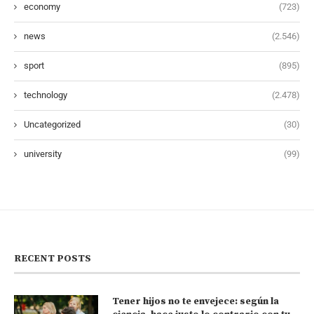
economy
(723)
news
(2.546)
sport
(895)
technology
(2.478)
Uncategorized
(30)
university
(99)
RECENT POSTS
Tener hijos no te envejece: según la