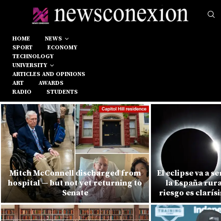
HOME
NEWS
SPORT
ECONOMY
TECHNOLOGY
UNIVERSITY
ARTICLES AND OPINIONS
ART
AWARDS
RADIO
STUDENTS
Mitch McConnell discharged from
El eclipse va a s
hospital — but not yet returning to
la España rura
Senate
riesgo es clarí