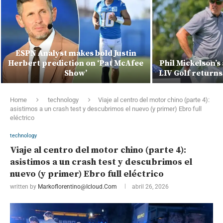
Yankees need
Phil Mickelson’s absence notable as
together’ with R
LIV Golf returns to Trump National
ass’ i
Home
technology
Viaje al centro del motor chino (parte 4):
asistimos a un crash test y descubrimos el nuevo (y primer) Ebro full
eléctrico
technology
Viaje al centro del motor chino (parte 4):
asistimos a un crash test y descubrimos el
nuevo (y primer) Ebro full eléctrico
written by
Markoflorentino@icloud.com
abril 26, 2026