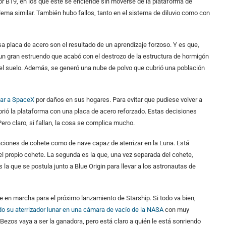
or B19, en los que este se enciende sin moverse de la plataforma de
lema similar. También hubo fallos, tanto en el sistema de diluvio como con
sa placa de acero son el resultado de un aprendizaje forzoso. Y es que,
 un gran estruendo que acabó con el destrozo de la estructura de hormigón
el suelo. Además, se generó una nube de polvo que cubrió una población
iar a SpaceX
por daños en sus hogares. Para evitar que pudiese volver a
ubrió la plataforma con una placa de acero reforzado. Estas decisiones
ero claro, si fallan, la cosa se complica mucho.
nciones de cohete como de nave capaz de aterrizar en la Luna. Está
l propio cohete. La segunda es la que, una vez separada del cohete,
 la que se postula junto a Blue Origin para llevar a los astronautas de
ue en marcha para el próximo lanzamiento de Starship. Si todo va bien,
do su aterrizador lunar en una cámara de vacío de la NASA
con muy
Bezos vaya a ser la ganadora, pero está claro a quién le está sonriendo