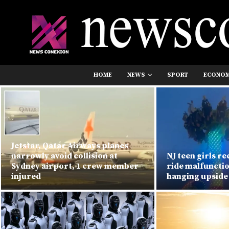
HOME
NEWS
SPORT
ECONO
Jetstar, Qatar Airways planes
narrowly avoid collision at
NJ teen girls re
Sydney airport, 1 crew member
ride malfunctio
injured
hanging upsid