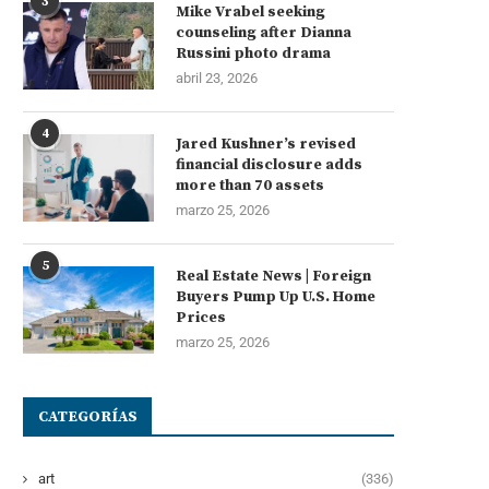
3
Mike Vrabel seeking
counseling after Dianna
Russini photo drama
abril 23, 2026
4
Jared Kushner’s revised
financial disclosure adds
more than 70 assets
marzo 25, 2026
5
Real Estate News | Foreign
Buyers Pump Up U.S. Home
Prices
marzo 25, 2026
CATEGORÍAS
art
(336)