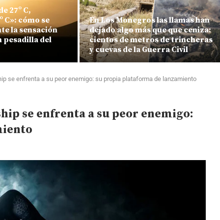
e 27º C,
º C»: cómo se
En Los Monegros las llamas han
te la sensación
dejado algo más que que ceniza:
 pesadilla del
cientos de metros de trincheras
y cuevas de la Guerra Civil
ship se enfrenta a su peor enemigo: su propia plataforma de lanzamiento
ship se enfrenta a su peor enemigo:
miento