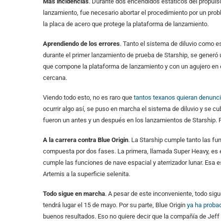
Más incidencias
. Durante dos encendidos estáticos del propuls
lanzamiento, fue necesario abortar el procedimiento por un prob
la placa de acero que protege la plataforma de lanzamiento.
Aprendiendo de los errores
. Tanto el sistema de diluvio como e
durante el primer lanzamiento de prueba de Starship, se generó
que compone la plataforma de lanzamiento y con un agujero en 
cercana.
Viendo todo esto, no es raro que
tantos texanos quieran denunc
ocurrir algo así, se puso en marcha el sistema de diluvio y se c
fueron un antes y un después en los lanzamientos de Starship. P
A la carrera contra Blue Origin
. La Starship cumple tanto las fu
compuesta por dos fases. La primera, llamada Super Heavy, es e
cumple las funciones de nave espacial y aterrizador lunar. Esa es
Artemis a la superficie selenita.
Todo sigue en marcha
. A pesar de este inconveniente, todo sig
tendrá lugar el 15 de mayo. Por su parte, Blue Origin
ya ha proba
buenos resultados. Eso no quiere decir que la compañía de Jeff 