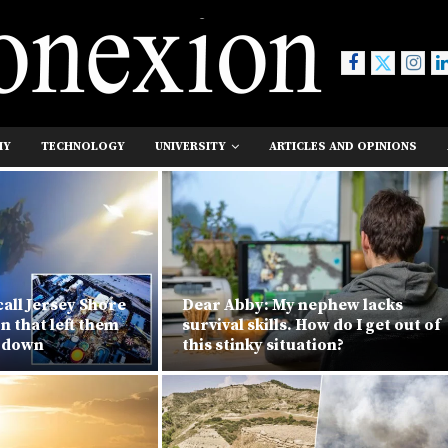
MY
TECHNOLOGY
UNIVERSITY
ARTICLES AND OPINIONS
call Jersey Shore
Dear Abby: My nephew lacks
n that left them
survival skills. How do I get out of
e down
this stinky situation?