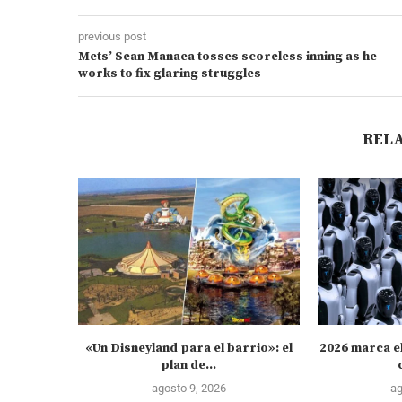
previous post
Mets’ Sean Manaea tosses scoreless inning as he
works to fix glaring struggles
REL
«Un Disneyland para el barrio»: el
2026 marca el
plan de...
agosto 9, 2026
ag