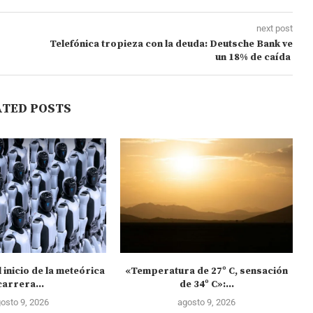
next post
Telefónica tropieza con la deuda: Deutsche Bank ve
un 18% de caída
ATED POSTS
 inicio de la meteórica
«Temperatura de 27º C, sensación
carrera...
de 34º C»:...
osto 9, 2026
agosto 9, 2026