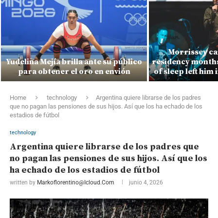
Morrissey ca
Yudelina Mejía brilla ante su público
residency months 
para obtener el oro en envión
of sleep left him 
Home
technology
Argentina quiere librarse de los padres
que no pagan las pensiones de sus hijos. Así que los ha echado de los
estadios de fútbol
technology
Argentina quiere librarse de los padres que
no pagan las pensiones de sus hijos. Así que los
ha echado de los estadios de fútbol
written by
Markoflorentino@icloud.com
junio 4, 2026