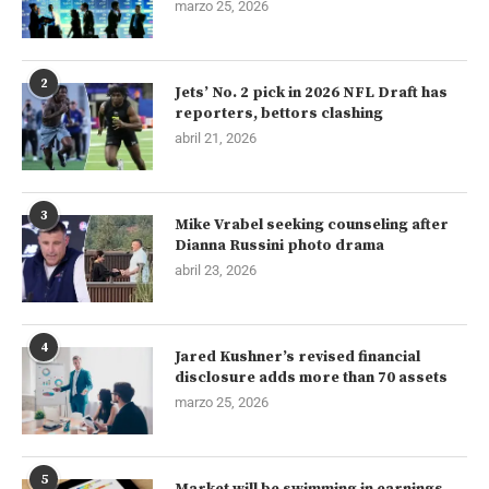
marzo 25, 2026
2
Jets’ No. 2 pick in 2026 NFL Draft has
reporters, bettors clashing
abril 21, 2026
3
Mike Vrabel seeking counseling after
Dianna Russini photo drama
abril 23, 2026
4
Jared Kushner’s revised financial
disclosure adds more than 70 assets
marzo 25, 2026
5
Market will be swimming in earnings