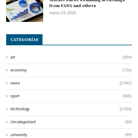
from FANG and others
marzo 25, 2026
CATEGORÍAS
art
(334)
economy
(726)
news
(2.592)
sport
(908)
technology
(2.524)
Uncategorized
(30)
university
(99)