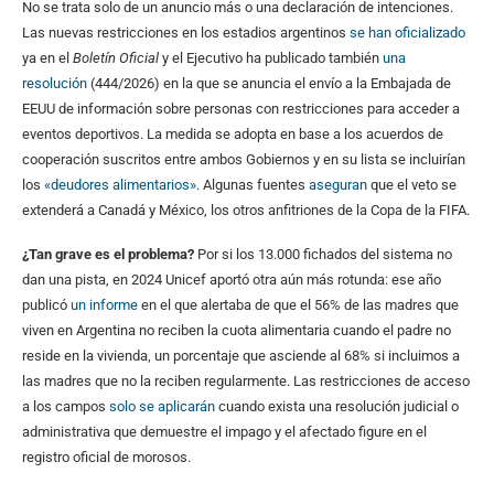
No se trata solo de un anuncio más o una declaración de intenciones.
Las nuevas restricciones en los estadios argentinos
se han oficializado
ya en el
Boletín Oficial
y el Ejecutivo ha publicado también
una
resolución
(444/2026) en la que se anuncia el envío a la Embajada de
EEUU de información sobre personas con restricciones para acceder a
eventos deportivos. La medida se adopta en base a los acuerdos de
cooperación suscritos entre ambos Gobiernos y en su lista se incluirían
los
«deudores alimentarios»
. Algunas fuentes
aseguran
que el veto se
extenderá a Canadá y México, los otros anfitriones de la Copa de la FIFA.
¿Tan grave es el problema?
Por si los 13.000 fichados del sistema no
dan una pista, en 2024 Unicef aportó otra aún más rotunda: ese año
publicó
un informe
en el que alertaba de que el 56% de las madres que
viven en Argentina no reciben la cuota alimentaria cuando el padre no
reside en la vivienda, un porcentaje que asciende al 68% si incluimos a
las madres que no la reciben regularmente. Las restricciones de acceso
a los campos
solo se aplicarán
cuando exista una resolución judicial o
administrativa que demuestre el impago y el afectado figure en el
registro oficial de morosos.