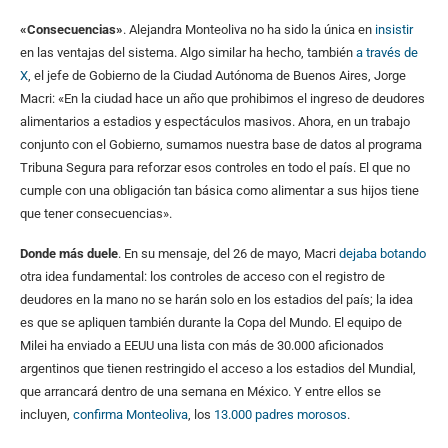
«Consecuencias»
. Alejandra Monteoliva no ha sido la única en
insistir
en las ventajas del sistema. Algo similar ha hecho, también
a través de
X
, el jefe de Gobierno de la Ciudad Autónoma de Buenos Aires, Jorge
Macri: «En la ciudad hace un año que prohibimos el ingreso de deudores
alimentarios a estadios y espectáculos masivos. Ahora, en un trabajo
conjunto con el Gobierno, sumamos nuestra base de datos al programa
Tribuna Segura para reforzar esos controles en todo el país. El que no
cumple con una obligación tan básica como alimentar a sus hijos tiene
que tener consecuencias».
Donde más duele
. En su mensaje, del 26 de mayo, Macri
dejaba botando
otra idea fundamental: los controles de acceso con el registro de
deudores en la mano no se harán solo en los estadios del país; la idea
es que se apliquen también durante la Copa del Mundo. El equipo de
Milei ha enviado a EEUU una lista con más de 30.000 aficionados
argentinos que tienen restringido el acceso a los estadios del Mundial,
que arrancará dentro de una semana en México. Y entre ellos se
incluyen,
confirma Monteoliva
, los
13.000 padres morosos
.