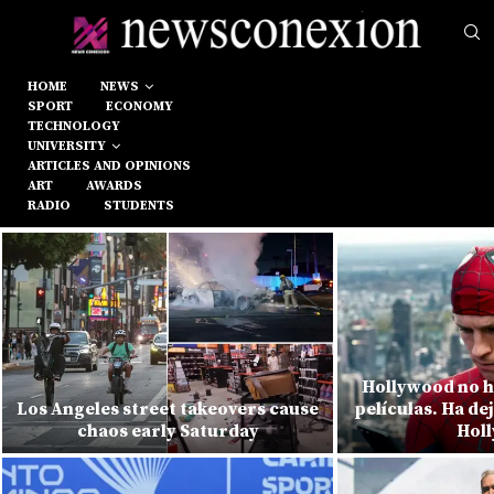
HOME
NEWS
SPORT
ECONOMY
TECHNOLOGY
UNIVERSITY
ARTICLES AND OPINIONS
ART
AWARDS
RADIO
STUDENTS
Hollywood no h
Los Angeles street takeovers cause
películas. Ha de
chaos early Saturday
Hol