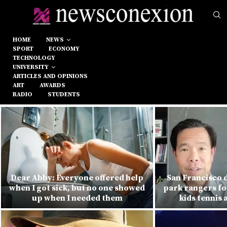
HOME
NEWS
SPORT
ECONOMY
TECHNOLOGY
UNIVERSITY
ARTICLES AND OPINIONS
ART
AWARDS
RADIO
STUDENTS
Dear Abby: Everyone offered help
San Francisco 
when I got sick, but no one showed
park rangers fo
up when I needed them
kids tennis 