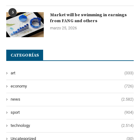
5
Market will be swimming in earnings
from FANG and others
marzo 25, 2026
CATEGORÍAS
art
(333)
economy
(726)
news
(2.582)
sport
(904)
technology
(2.514)
Uncategorized
(30)