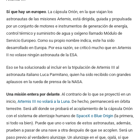
Sí que hay un europeo
. La cápsula Orión, en la que viajan los
astronautas de las misiones Artemis, está dirigida, guiada y propulsada
por un conjunto de motores e instrumentos de generación de energía,
control térmico y suministro de agua y oxígeno llamado Módulo de
Servicio Europeo. Como su propio nombre indica, este ha sido
desarrollado en Europa. Por esa razón, se criticó mucho que en Artemis
II no volase ningún astronauta de la ESA.
Eso se ha solucionado al incluir en la tripulación de Artemis III al
astronauta italiano Luca Parmitano, quien ha sido recibido con grandes
aplausos en la rueda de prensa de la NASA.
Una misión entera por delante
. Al contrario de lo que se proyectó en un
inicio,
Artemis III no volará a la Luna
. De hecho, permanecerá en órbita
terrestre. Será allí donde se probará el acoplamiento de la cápsula Orión
con el sistema de aterrizaje humano de
SpaceX o Blue Origin
(la primera,
si todo va bien). Puede que uno o varios de estos astronautas, además,
prueben a pasar de una nave a otra después de que se acoplen. Será un
paso previo al verdadero alunizaje. Un alunizaje en el que, ojalá, sí que