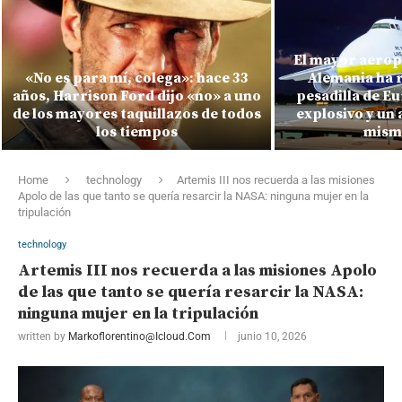
El mayor aerop
«No es para mí, colega»: hace 33
Alemania ha r
años, Harrison Ford dijo «no» a uno
pesadilla de E
de los mayores taquillazos de todos
explosivo y un 
los tiempos
mism
Home
technology
Artemis III nos recuerda a las misiones
Apolo de las que tanto se quería resarcir la NASA: ninguna mujer en la
tripulación
technology
Artemis III nos recuerda a las misiones Apolo
de las que tanto se quería resarcir la NASA:
ninguna mujer en la tripulación
written by
Markoflorentino@icloud.com
junio 10, 2026