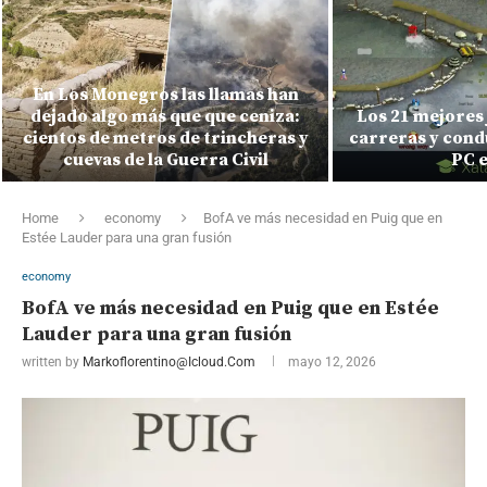
En Los Monegros las llamas han
dejado algo más que que ceniza:
Los 21 mejores 
cientos de metros de trincheras y
carreras y cond
cuevas de la Guerra Civil
PC e
Home
economy
BofA ve más necesidad en Puig que en
Estée Lauder para una gran fusión
economy
BofA ve más necesidad en Puig que en Estée
Lauder para una gran fusión
written by
Markoflorentino@icloud.com
mayo 12, 2026