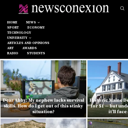
HOME
NEWS
SPORT
ECONOMY
TECHNOLOGY
UNIVERSITY
ARTICLES AND OPINIONS
ART
AWARDS
RADIO
STUDENTS
Dear Abby: My nephew lacks survival
Historic Maine D
skills. How do I get out of this stinky
for $1 — but und
situation?
it’ll fac