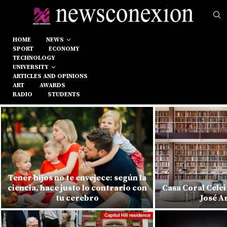
HOME
NEWS
SPORT
ECONOMY
TECHNOLOGY
UNIVERSITY
ARTICLES AND OPINIONS
ART
AWARDS
RADIO
STUDENTS
Tener hijos no te envejece: según la
ciencia, hace justo lo contrario con
Casa Coral Celei
tu cerebro
José A