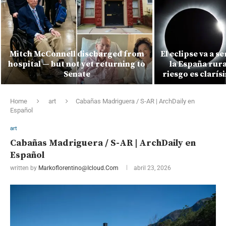
Mitch McConnell discharged from
El eclipse va a s
hospital — but not yet returning to
la España rura
Senate
riesgo es clarí
Home
art
Cabañas Madriguera / S-AR | ArchDaily en
Español
art
Cabañas Madriguera / S-AR | ArchDaily en
Español
written by
Markoflorentino@icloud.com
abril 23, 2026