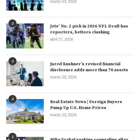
marzo 25, 2026
2
Jets’ No. 2 pick in 2026 NFL Draft has
reporters, bettors clashing
abril 21, 2026
3
Jared Kushner’s revised financial
disclosure adds more than 70 assets
marzo 25, 2026
4
Real Estate News | Foreign Buyers
Pump Up U.S. Home Prices
marzo 25, 2026
5
Mike Vrabel seeking counseling after