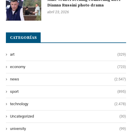
Dianna Russini photo drama
abril 23, 2026
CATEGORÍAS
art
(329)
economy
(723)
news
(2.547)
sport
(895)
technology
(2.478)
Uncategorized
(30)
university
(99)