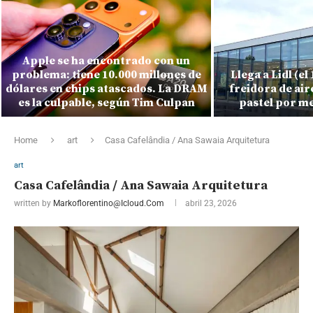
Roblox ha perdid
Llega a Lidl (el 10 de agosto) esta
en un año y
freidora de aire retro en colores
monumental: sobr
pastel por menos de 40 euros
vir
Home
art
Casa Cafelândia / Ana Sawaia Arquitetura
art
Casa Cafelândia / Ana Sawaia Arquitetura
written by
Markoflorentino@icloud.com
abril 23, 2026