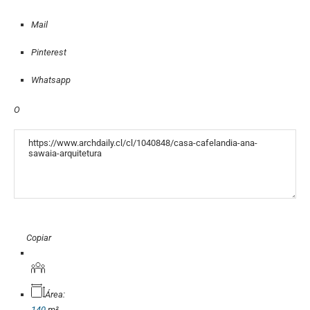
Mail
Pinterest
Whatsapp
O
«COPY»
Copiar
Área:
140
m²