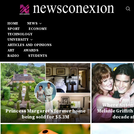
HOME
NEWS
SPORT
ECONOMY
TECHNOLOGY
UNIVERSITY
ARTICLES AND OPINIONS
ART
AWARDS
RADIO
STUDENTS
Where Antonio Banderas and
Padres give c
Melanie Griffith stand more than a
update on Nick 
decade after divorce
s