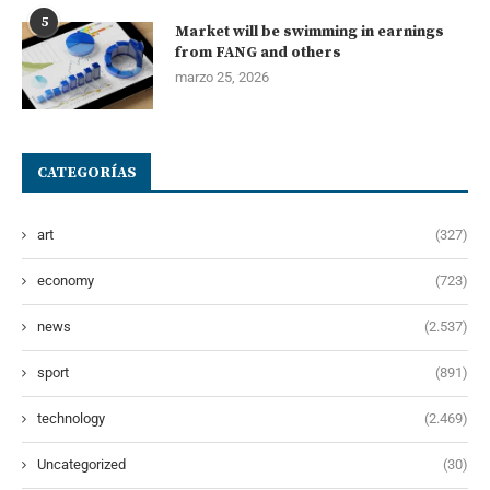
5
Market will be swimming in earnings
from FANG and others
marzo 25, 2026
CATEGORÍAS
art
(327)
economy
(723)
news
(2.537)
sport
(891)
technology
(2.469)
Uncategorized
(30)