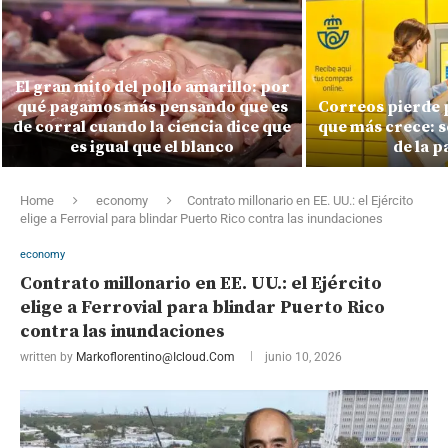
El gran mito del pollo amarillo: por
qué pagamos más pensando que es
Correos pierde 
de corral cuando la ciencia dice que
que más crece: s
es igual que el blanco
de la 
Home
economy
Contrato millonario en EE. UU.: el Ejército
elige a Ferrovial para blindar Puerto Rico contra las inundaciones
economy
Contrato millonario en EE. UU.: el Ejército
elige a Ferrovial para blindar Puerto Rico
contra las inundaciones
written by
Markoflorentino@icloud.com
junio 10, 2026