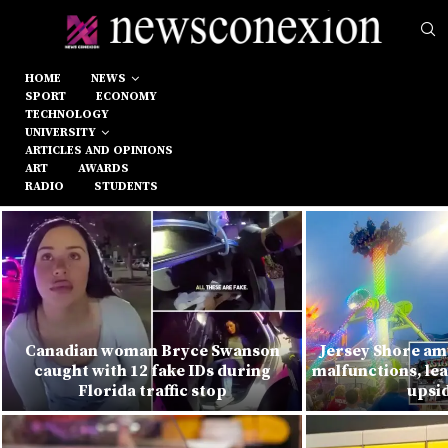
HOME
NEWS
SPORT
ECONOMY
TECHNOLOGY
UNIVERSITY
ARTICLES AND OPINIONS
ART
AWARDS
RADIO
STUDENTS
Canadian woman Bryce Swanson
Jersey Shore am
caught with 12 fake IDs during
malfunctions, lea
Florida traffic stop
upsi