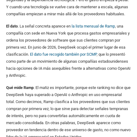
Y cuando una tecnología se vuelve cara de mantener a escala, algunas
compañías empiezan a mirar más allá de los proveedores habituales.
El dato
. La señal concreta aparece en
la lista mensual de Ramp
, una
compañía con sede en Nueva York que procesa gastos empresariales y
ordena los proveedores de software que sus clientes compran por
primera vez. En junio de 2026, DeepSeek ocupó el primer lugar de esa
clasificación.
El dato fue recogido también por SCMP
, que lo presentó
como parte de un movimiento de algunas compañías estadounidenses
hacia opciones de IA más asequibles frente a alternativas como OpenAI
y Anthropic.
Qué mide Ramp
. El matiz es importante, porque este ranking no dice que
DeepSeek haya superado a OpenAI o Anthropic en uso empresarial
total. Como decimos, Ramp clasifica a los proveedores que sus clientes
compran por primera vez, lo que sirve para detectar señales tempranas
de interés, pero no para convertirlas automáticamente en cuota de
mercado consolidada. En otras palabras, DeepSeek aparece como
proveedor en tendencia dentro de ese universo de gasto, no como nuevo
líder de la IA empresarial en Estados Unidos.