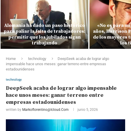
Alemania ha dado un paso histórico
«No es para mí
para paliar la falta de trabajadores:
años, Harrison F
permitir que los jubilados sigan
de los mayores t
trabajando
los 
Home
technology
DeepSeek acaba de lograr algo
impensable hace unos meses: ganar terreno entre empresas
estadounidenses
technology
DeepSeek acaba de lograr algo impensable
hace unos meses: ganar terreno entre
empresas estadounidenses
written by
Markoflorentino@icloud.com
junio 5, 2026