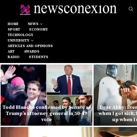
HOME
NEWS
SPORT
ECONOMY
TECHNOLOGY
UNIVERSITY
ARTICLES AND OPINIONS
ART
AWARDS
RADIO
STUDENTS
Todd Blanche confirmed by Senate as
Dear Abby: Ever
Trump’s attorney general in 50-49
when I got sick
vote
up when I