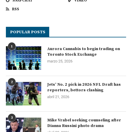
SNAPCHAT
VIMEO
RSS
POPULAR POSTS
1
Aurora Cannabis to begin trading on
Toronto Stock Exchange
marzo 25, 2026
2
Jets’ No. 2 pick in 2026 NFL Draft has
reporters, bettors clashing
abril 21, 2026
3
Mike Vrabel seeking counseling after
Dianna Russini photo drama