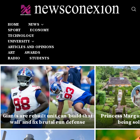
HOME
NEWS
SPORT
ECONOMY
TECHNOLOGY
UNIVERSITY
ARTICLES AND OPINIONS
ART
AWARDS
RADIO
STUDENTS
Giants are rebuilt unit can ‘build that
Princess Marga
wall’ and fix brutal run defense
being so