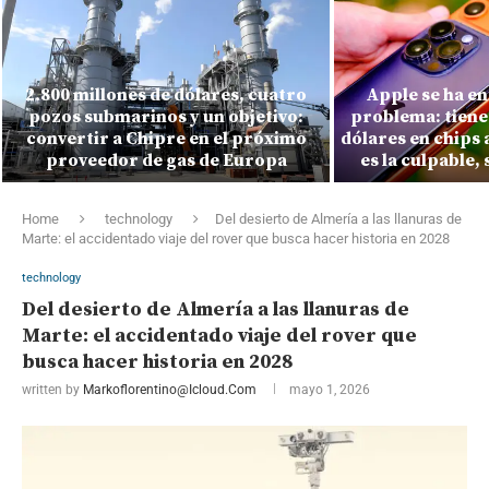
2.800 millones de dólares, cuatro
Apple se ha e
pozos submarinos y un objetivo:
problema: tiene
convertir a Chipre en el próximo
dólares en chips
proveedor de gas de Europa
es la culpable
Home
technology
Del desierto de Almería a las llanuras de
Marte: el accidentado viaje del rover que busca hacer historia en 2028
technology
Del desierto de Almería a las llanuras de
Marte: el accidentado viaje del rover que
busca hacer historia en 2028
written by
Markoflorentino@icloud.com
mayo 1, 2026