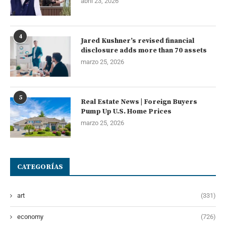
abril 23, 2026
4
Jared Kushner’s revised financial
disclosure adds more than 70 assets
marzo 25, 2026
5
Real Estate News | Foreign Buyers
Pump Up U.S. Home Prices
marzo 25, 2026
CATEGORÍAS
art
(331)
economy
(726)