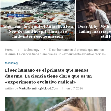
American flown out of Antartica to a
Dear Abby: My hu
New Zealand hospital in a rare
failing marriage 
midwinter rescue mission
still
Home
technology
El ser humano es el primate que menos
duerme. La ciencia tiene claro que es un «experimento evolutivo radical»
technology
El ser humano es el primate que menos
duerme. La ciencia tiene claro que es un
«experimento evolutivo radical»
written by
Markoflorentino@icloud.com
junio 7, 2026