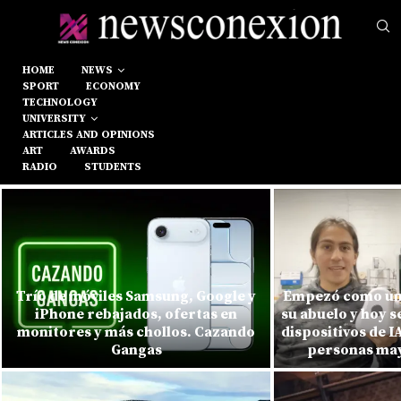
HOME
NEWS
SPORT
ECONOMY
TECHNOLOGY
UNIVERSITY
ARTICLES AND OPINIONS
ART
AWARDS
RADIO
STUDENTS
Trío de móviles Samsung, Google y
Empezó como un
iPhone rebajados, ofertas en
su abuelo y hoy s
monitores y más chollos. Cazando
dispositivos de 
Gangas
personas mayo