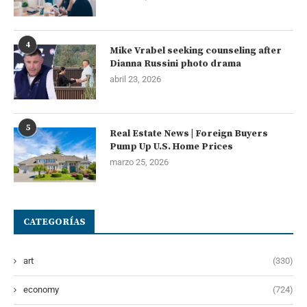
4
Mike Vrabel seeking counseling after
Dianna Russini photo drama
abril 23, 2026
5
Real Estate News | Foreign Buyers
Pump Up U.S. Home Prices
marzo 25, 2026
CATEGORÍAS
art
(330)
economy
(724)