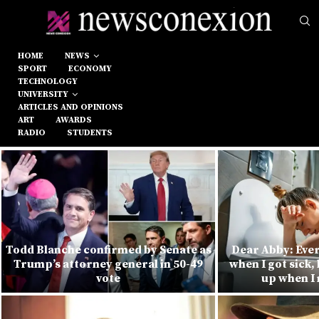
HOME
NEWS
SPORT
ECONOMY
TECHNOLOGY
UNIVERSITY
ARTICLES AND OPINIONS
ART
AWARDS
RADIO
STUDENTS
Todd Blanche confirmed by Senate as
Dear Abby: Ever
Trump’s attorney general in 50-49
when I got sick
vote
up when I