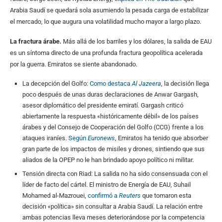
Arabia Saudí se quedará sola asumiendo la pesada carga de estabilizar
el mercado, lo que augura una volatilidad mucho mayor a largo plazo.
La fractura árabe.
Más allá de los barriles y los dólares, la salida de EAU
es un síntoma directo de una profunda fractura geopolítica acelerada
por la guerra. Emiratos se siente abandonado.
La decepción del Golfo:
Como destaca
Al Jazeera
, la decisión llega
poco después de unas duras declaraciones de Anwar Gargash,
asesor diplomático del presidente emiratí. Gargash criticó
abiertamente la respuesta «históricamente débil» de los países
árabes y del Consejo de Cooperación del Golfo (CCG) frente a los
ataques iraníes.
Según
Euronews
, Emiratos ha tenido que absorber
gran parte de los impactos de misiles y drones, sintiendo que sus
aliados de la OPEP no le han brindado apoyo político ni militar.
Tensión directa con Riad: La salida no ha sido consensuada con el
líder de facto del cártel. El ministro de Energía de EAU, Suhail
Mohamed al-Mazrouei,
confirmó a
Reuters
que tomaron esta
decisión «política» sin consultar a Arabia Saudí. La relación entre
ambas potencias lleva meses deteriorándose por la competencia