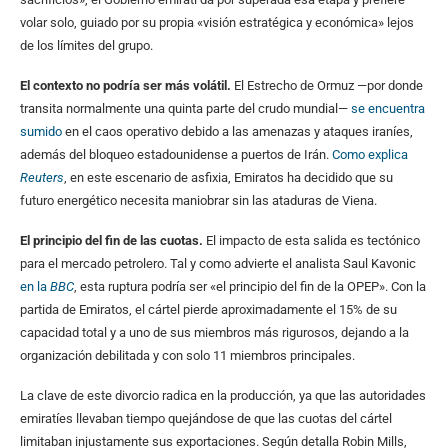
volar solo, guiado por su propia «visión estratégica y económica» lejos
de los límites del grupo.
El contexto no podría ser más volátil.
El Estrecho de Ormuz —por donde
transita normalmente una quinta parte del crudo mundial—
se encuentra
sumido
en el caos operativo debido a las amenazas y ataques iraníes,
además del bloqueo estadounidense a puertos de Irán.
Como explica
Reuters
, en este escenario de asfixia, Emiratos ha decidido que su
futuro energético necesita maniobrar sin las ataduras de Viena.
El principio del fin de las cuotas.
El impacto de esta salida es tectónico
para el mercado petrolero. Tal y como advierte el analista Saul Kavonic
en la
BBC
, esta ruptura podría ser «el principio del fin de la OPEP». Con la
partida de Emiratos, el cártel pierde aproximadamente el 15% de su
capacidad total y a uno de sus miembros más rigurosos, dejando a la
organización debilitada y con solo 11 miembros principales.
La clave de este divorcio radica en la producción, ya que las autoridades
emiratíes llevaban tiempo quejándose de que las cuotas del cártel
limitaban injustamente sus exportaciones. Según detalla Robin Mills,