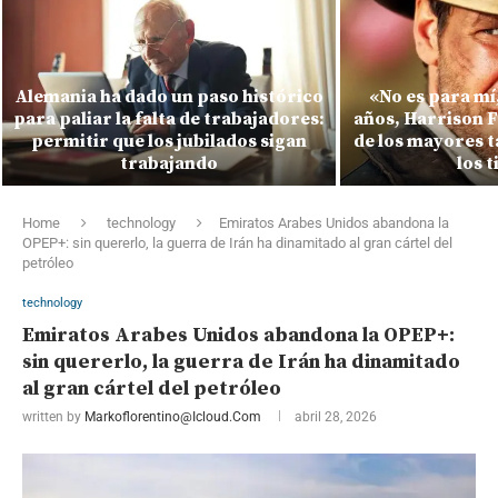
Alemania ha dado un paso histórico
«No es para mí
para paliar la falta de trabajadores:
años, Harrison F
permitir que los jubilados sigan
de los mayores t
trabajando
los 
Home
technology
Emiratos Arabes Unidos abandona la
OPEP+: sin quererlo, la guerra de Irán ha dinamitado al gran cártel del
petróleo
technology
Emiratos Arabes Unidos abandona la OPEP+:
sin quererlo, la guerra de Irán ha dinamitado
al gran cártel del petróleo
written by
Markoflorentino@icloud.com
abril 28, 2026