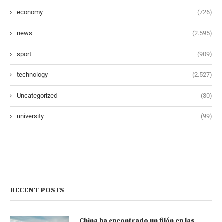
economy
(726)
news
(2.595)
sport
(909)
technology
(2.527)
Uncategorized
(30)
university
(99)
RECENT POSTS
China ha encontrado un filón en las