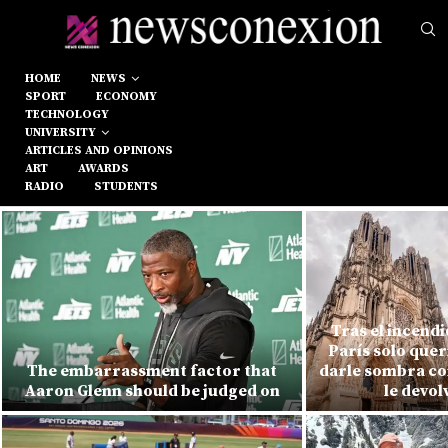
HOME
NEWS
SPORT
ECONOMY
TECHNOLOGY
UNIVERSITY
ARTICLES AND OPINIONS
ART
AWARDS
RADIO
STUDENTS
Tras el incend
París solo quer
The embarrassment factor that
darle sombra con
Aaron Glenn should be judged on
le devol