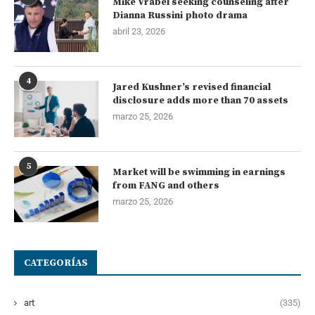
Mike Vrabel seeking counseling after
Dianna Russini photo drama
abril 23, 2026
4
Jared Kushner’s revised financial
disclosure adds more than 70 assets
marzo 25, 2026
5
Market will be swimming in earnings
from FANG and others
marzo 25, 2026
CATEGORÍAS
art
(335)