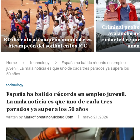
Criminal probe 
avalanche mo
RD derrota al campeón mundial y es
redacted report
bicampeón del softbol en los JCC
unan
Home
technology
España ha batido récords en empleo
juvenil. La mala noticia es que uno de cada tres parados ya supera los
50 años
technology
España ha batido récords en empleo juvenil.
La mala noticia es que uno de cada tres
parados ya supera los 50 años
written by
Markoflorentino@icloud.com
mayo 21, 2026