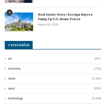
5
Real Estate News | Foreign Buyers
Pump Up U.S. Home Prices
marzo 25, 2026
CATEGORÍAS
art
(331)
economy
(726)
news
(2.566)
sport
(899)
technology
(2.498)