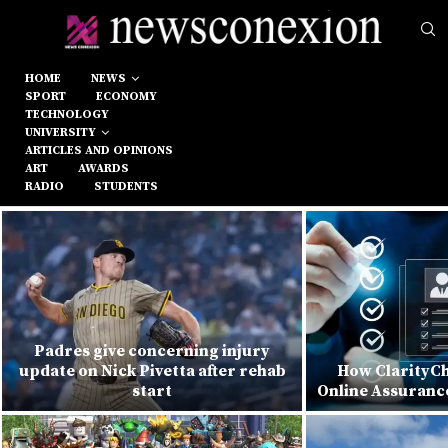
HOME
NEWS
SPORT
ECONOMY
TECHNOLOGY
UNIVERSITY
ARTICLES AND OPINIONS
ART
AWARDS
RADIO
STUDENTS
Padres give concerning injury
update on Nick Pivetta after rehab
How ClarityCh
start
Online Assuranc