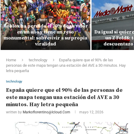
Roblox ha perdido el 70% de su valor
en un año y tiene un reto
Da igual si quiere
monumental: sobrevivir a su propia
un Z Fold8: 
viralidad
descuentazo
Home
technology
España quiere que el 90% de las
personas de este mapa tengan una estación del AVE a 30 minutos. Hay
letra pequeña
technology
España quiere que el 90% de las personas de
este mapa tengan una estación del AVE a 30
minutos. Hay letra pequeña
written by
Markoflorentino@icloud.com
mayo 12, 2026