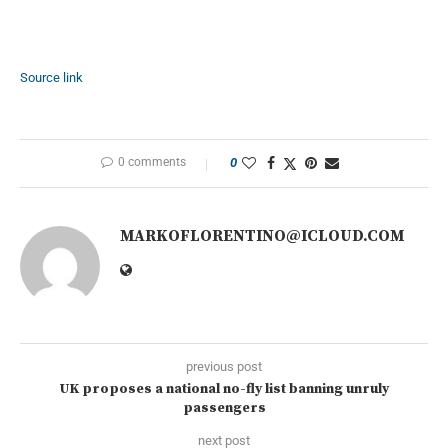
Source link
0 comments
0
MARKOFLORENTINO@ICLOUD.COM
previous post
UK proposes a national no-fly list banning unruly
passengers
next post