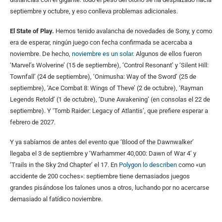
septiembre y octubre, y eso conlleva problemas adicionales.
El State of Play.
Hemos tenido avalancha de novedades de Sony, y como
era de esperar, ningún juego con fecha confirmada se acercaba a
noviembre. De hecho,
noviembre es un solar
. Algunos de ellos fueron
‘Marvel’s Wolverine’ (15 de septiembre), ‘Control Resonant’ y ‘Silent Hill:
Townfall’ (24 de septiembre), ‘Onimusha: Way of the Sword’ (25 de
septiembre), ‘Ace Combat 8: Wings of Theve’ (2 de octubre), ‘Rayman
Legends Retold’ (1 de octubre), ‘Dune Awakening’ (en consolas el 22 de
septiembre). Y ‘Tomb Raider: Legacy of Atlantis’, que prefiere esperar a
febrero de 2027.
Y ya sabíamos de antes del evento que ‘Blood of the Dawnwalker’
llegaba el 3 de septiembre y ‘Warhammer 40,000: Dawn of War 4’ y
‘Trails in the Sky 2nd Chapter’ el 17. En
Polygon lo describen
como «un
accidente de 200 coches»: septiembre tiene demasiados juegos
grandes pisándose los talones unos a otros, luchando por no acercarse
demasiado al fatídico noviembre.