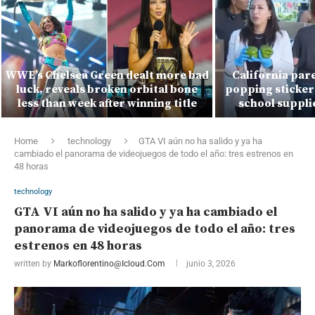
WWE’s Chelsea Green dealt more bad
California par
luck, reveals broken orbital bone
popping sticker 
less than week after winning title
school suppli
Home
technology
GTA VI aún no ha salido y ya ha
cambiado el panorama de videojuegos de todo el año: tres estrenos en
48 horas
technology
GTA VI aún no ha salido y ya ha cambiado el
panorama de videojuegos de todo el año: tres
estrenos en 48 horas
written by
Markoflorentino@icloud.com
junio 3, 2026