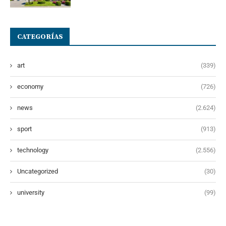
CATEGORÍAS
art
(339)
economy
(726)
news
(2.624)
sport
(913)
technology
(2.556)
Uncategorized
(30)
university
(99)