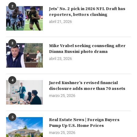
2
Jets’ No. 2 pick in 2026 NFL Draft has
reporters, bettors clashing
abril 21, 2026
3
Mike Vrabel seeking counseling after
Dianna Russini photo drama
abril 23, 2026
4
Jared Kushner’s revised financial
disclosure adds more than 70 assets
marzo 25, 2026
5
Real Estate News | Foreign Buyers
Pump Up U.S. Home Prices
marzo 25, 2026