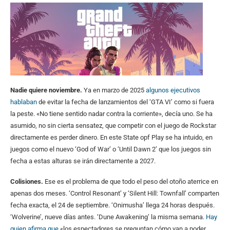
Nadie quiere noviembre.
Ya en marzo de 2025
algunos ejecutivos
hablaban
de evitar la fecha de lanzamientos del ‘GTA VI’ como si fuera
la peste. «No tiene sentido nadar contra la corriente», decía uno. Se ha
asumido, no sin cierta sensatez, que competir con el juego de Rockstar
directamente es perder dinero. En este State opf Play se ha intuido, en
juegos como el nuevo ‘God of War’ o ‘Until Dawn 2’ que los juegos sin
fecha a estas alturas se irán directamente a 2027.
Colisiones.
Ese es el problema de que todo el peso del otoño aterrice en
apenas dos meses. ‘Control Resonant’ y ‘Silent Hill: Townfall’ comparten
fecha exacta, el 24 de septiembre. ‘Onimusha’ llega 24 horas después.
‘Wolverine’, nueve días antes. ‘Dune Awakening’ la misma semana.
Hay
quien afirma que
«los espectadores se preguntan cómo van a poder