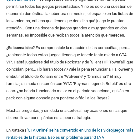
permitirse todos los juegos presentados». Y no es solo una cuestión de
economía doméstica: la cobertura en medios, el espacio en las listas de
lanzamientos, críticos que tienen que decidir a qué juego le prestan
atención… Con una docena de juegos grandes o muy grandes en dos
semanas, es imposible que reciban todos la atención que merecen.
¿Es buena idea?
Es comprensible la reacción de las compañías, pero…
¿realmente todos estos juegos tienen que tenerle tanto miedo a GTA
VI?. Habrá jugadores del título de Rockstar y de ‘Silent Hill: Townfall’ que
coincidan, pero… ¿lo harán todos? ¿Vale la pena renunciar a Halloween y
embutir el título de Konami entre ‘Wolverine’ y ‘Onimusha’? El muy
familiar, sin nada en común con ‘GTA’ ‘Rayman Legends Retold’ es otro
caso: ¿no habría funcionado mejor en el periodo vacacional, quizás en
pack con alguna consola para ponérselo fácil a los Reyes?
Muchas preguntas, y sin duda una certeza: hay ocasiones en las que
dejarse llevar por el pánico es la peor estrategia.
En Xataka |
‘GTA Online’ se ha convertido en uno de los videojuegos más
rentables de la historia. Eso es un problema para ‘GTA VI’