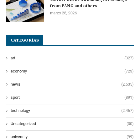
Market will be swimming in earnings
from FANG and others
marzo 25, 2026
CATEGORÍAS
art
(327)
economy
(723)
news
(2.535)
sport
(891)
technology
(2.467)
Uncategorized
(30)
university
(99)