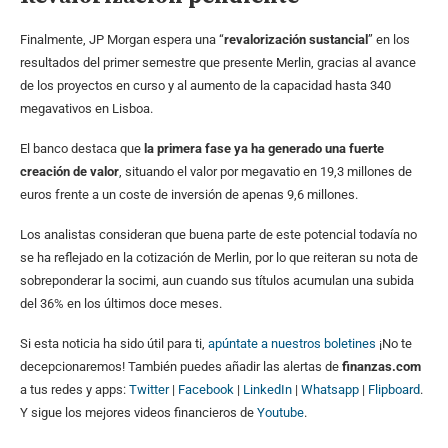
Finalmente, JP Morgan espera una “
revalorización sustancial
” en los
resultados del primer semestre que presente Merlin, gracias al avance
de los proyectos en curso y al aumento de la capacidad hasta 340
megavativos en Lisboa.
El banco destaca que
la primera fase ya ha generado una fuerte
creación de valor
, situando el valor por megavatio en 19,3 millones de
euros frente a un coste de inversión de apenas 9,6 millones.
Los analistas consideran que buena parte de este potencial todavía no
se ha reflejado en la cotización de Merlin, por lo que reiteran su nota de
sobreponderar la socimi, aun cuando sus títulos acumulan una subida
del 36% en los últimos doce meses.
Si esta noticia ha sido útil para ti,
apúntate a nuestros boletines
¡No te
decepcionaremos! También puedes añadir las alertas de
finanzas.com
a tus redes y apps:
Twitter
|
Facebook
|
LinkedIn
|
Whatsapp
|
Flipboard
.
Y sigue los mejores videos financieros de
Youtube
.