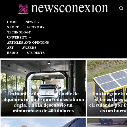
HOME
NEWS
SPORT
ECONOMY
TECHNOLOGY
UNIVERSITY
ARTICLES AND OPINIONS
ART
AWARDS
RADIO
STUDENTS
Un hombre devolvió su coche de
Una furgoneta r
alquiler creyendo que todo estaba en
solares ha est
regla. Una IA descubrió un
circulando por E
miniarañazo de 400 dólares
es tan buen