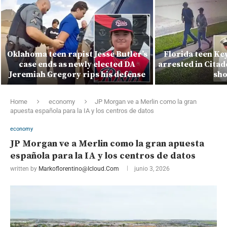
Oklahoma teen rapist Jesse Butler’s
Florida teen Ke
case ends as newly elected DA
arrested in Citad
Jeremiah Gregory rips his defense
sho
Home
economy
JP Morgan ve a Merlin como la gran
apuesta española para la IA y los centros de datos
economy
JP Morgan ve a Merlin como la gran apuesta
española para la IA y los centros de datos
written by
Markoflorentino@icloud.com
junio 3, 2026