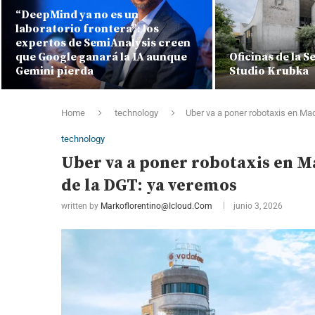
“DeepMind ya no es un
laboratorio frontera”: los
expertos de SemiAnalysis creen
que Google ganará la IA aunque
Oficinas de la S
Gemini pierda
Studio Krubka
Home
technology
Uber va a poner robotaxis en Ma
technology
Uber va a poner robotaxis en M
de la DGT: ya veremos
written by
Markoflorentino@icloud.com
junio 3, 2026