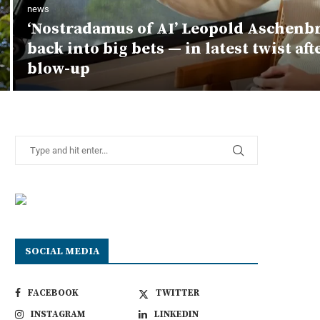
news
‘Nostradamus of AI’ Leopold Aschenb
back into big bets — in latest twist af
blow-up
SOCIAL MEDIA
FACEBOOK
TWITTER
INSTAGRAM
LINKEDIN