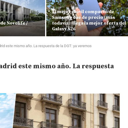
El mejor móvil compacto de
Samsung cae de precio (más
ede Novolife /
todavía): llega la mejor oferta del
Galaxy S26
drid este mismo año. La respuesta de la DGT: ya veremos
adrid este mismo año. La respuesta