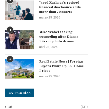
3
Jared Kushner’s revised
financial disclosure adds
more than 70 assets
marzo 25, 2026
4
Mike Vrabel seeking
counseling after Dianna
Russini photo drama
abril 23, 2026
5
Real Estate News | Foreign
Buyers Pump Up U.S. Home
Prices
marzo 25, 2026
CATEGORÍAS
art
(331)