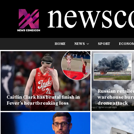
HOME
NEWS
SPORT
ECONO
Russian retaile
Caitlin Clark has brutal finish in
warehouse burn
Fever’s heartbreaking loss
drone attack