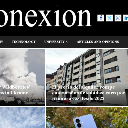
MY
TECHNOLOGY
UNIVERSITY
ARTICLES AND OPINIONS
r Wildberries’
El precio del alquiler rompe
s in Ukraine
cuatro años de subidas: caen por
primera vez desde 2022