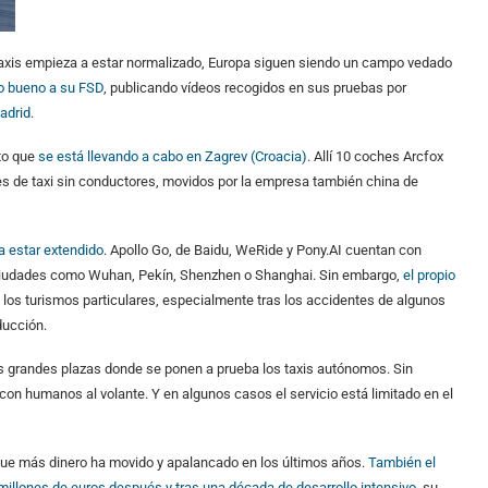
otaxis empieza a estar normalizado, Europa siguen siendo un campo vedado
to bueno a su FSD
, publicando vídeos recogidos en sus pruebas por
adrid
.
oto que
se está llevando a cabo en Zagrev (Croacia)
. Allí 10 coches Arcfox
es de taxi sin conductores, movidos por la empresa también china de
a estar extendido
. Apollo Go, de Baidu, WeRide y Pony.AI cuentan con
 ciudades como Wuhan, Pekín, Shenzhen o Shanghai. Sin embargo,
el propio
 los turismos particulares, especialmente tras los accidentes de algunos
ducción.
s grandes plazas donde se ponen a prueba los taxis autónomos. Sin
con humanos al volante. Y en algunos casos el servicio está limitado en el
s que más dinero ha movido y apalancado en los últimos años.
También el
millones de euros después y tras una década de desarrollo intensivo
, su