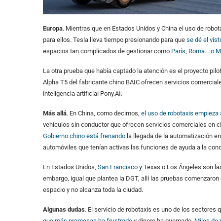
Europa
. Mientras que en Estados Unidos y China el uso de rob
para ellos. Tesla lleva tiempo presionando para que
se dé el vis
espacios tan complicados de gestionar como
París, Roma… o M
La otra prueba que había captado la atención es el proyecto pil
Alpha T5 del fabricante chino BAIC ofrecen servicios comercial
inteligencia artificial Pony.AI.
Más allá
. En China, como decimos,
el uso de robotaxis empieza 
vehículos sin conductor que ofrecen servicios comerciales en
Gobierno chino está frenando
la llegada de la automatización en
automóviles que tenían activas las funciones de ayuda a la con
En Estados Unidos,
San Francisco
y Texas o Los Ángeles son la
embargo, igual que plantea la DGT, allí las pruebas comenzaron 
espacio y no alcanza toda la ciudad.
Algunas dudas
. El servicio de robotaxis es uno de los sectore
que más promesas ha frustrado
y dinero ha quemado.
Miles de 