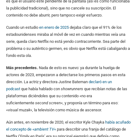
es que el usuario esté pendiente de la pantalla (así es como funcionaba
la publicidad tradicional), sino que no cancele su suscripción. El
contenido no debe aburrir, pero tampoco exigir esfuerzo.
Cuando un estudio
en enero de 2025
dejaba claro que el 91% de los
estadounidenses miraba al móvil de vez en cuando mientras veía una
serie, queda claro Netflix no está yendo contracorriente. Sea parte del
problema o su auténtico germen, es obvio que Netflix está cabalgando a
fondo esta ola.
Más precedentes.
Nada de esto es nuevo: ya durante la huelga de
actores de 2023, empezaron a detectarse los primeros pasos en esta
dirección. La actriz y directora Justine Bateman
declaró en un
podcast
que había hablado con
showrunners
que recibían notas de las
plataformas diciéndoles que su contenido «no era
suficientemente
second screen
«, y proponía un término para eso:
«
visual muzak
«, la televisión como música de ascensor.
Aún antes, en noviembre de 2020, el escritor Kyle Chayka
había acuñado
el concepto de «
ambient TV
«
para describir una franja del catálogo de
Netflix (‘Emily en París’ era su principal ejemplo) que definía como