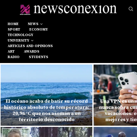
HOME
NEWS
SPORT
ECONOMY
TECHNOLOGY
UNIVERSITY
ARTICLES AND OPINIONS
ART
AWARDS
RADIO
STUDENTS
El océano acaba de batir su récord
Una VPN es una 
histórico absoluto de temperatura:
nunca sobra cu
20,96 °C que nos asoman a un
vacaciones: e
territorio desconocido
mejores y ti