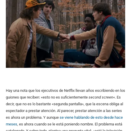
Hay una nota que los ejecutivos de Netflix llevan años escribiendo en los
guiones que reciben: «esto no es suficientemente
second screen
«. Es
decir, que no es lo bastante «segunda pantalla», que la escena obliga al
espectador a prestar atención. Al parecer, prestar atención a las series
es ahora un problema. Y aunque
se viene hablando de esto desde hace
meses
, es ahora cuando se le está poniendo nombre. El problema está
catalogado. Y sobre todo, plantea una pregunta vital: ¿está la televisión