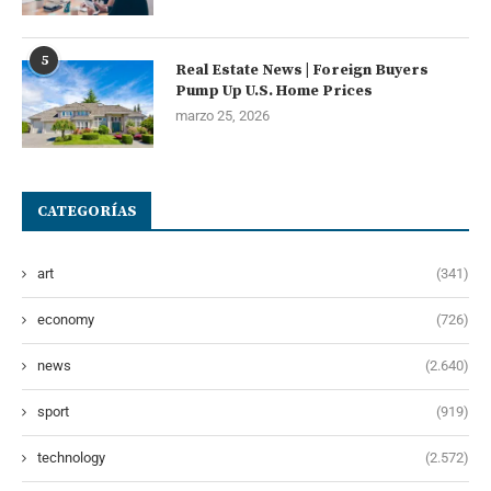
5
Real Estate News | Foreign Buyers
Pump Up U.S. Home Prices
marzo 25, 2026
CATEGORÍAS
art
(341)
economy
(726)
news
(2.640)
sport
(919)
technology
(2.572)