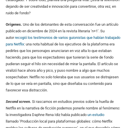
dejando de ser creatividad e innovación para convertirse, otra vez, en
ruido de fondo?
Orígenes.
Uno de los detonantes de esta conversación fue un artículo
publicado en diciembre de 2024 en la revista literaria ‘n+1’. Su
autor
recogió los testimonios de varios guionistas que habían trabajado
para Netflix
: una nota habitual de los ejecutivos de la plataforma era
pedirles que los personajes anunciaran en voz alta lo que estaban
haciendo, para que los espectadores que tuvieran la serie de fondo
pudieran seguir el hilo sin necesidad de mirar la pantalla. El artículo se
viralizó hace ahora año y pico, y puso nombre a algo que muchos
sospechaban: Netflix no solo toleraba que sus usuarios se distrajesen
de lo que se veía en pantalla, sino que diseñaba su contenido para
favorecer esa distracción.
Second screen.
Si rascamos en estudios previos sobre la huella de
Netflix en la narrativa de ficción podemos ponerle nombre al fenómeno:
la investigadora Daphne Rena Idiz había publicado
un estudio
llamado ‘Producción local para plataformas globales: cómo Netflix
moldea las culturas de producción europeas’, en el que describía cómo