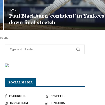
news
Paul Blackburn ‘confident’ in Yankees
down final stretch
persona
SOCIAL MEDIA
FACEBOOK
TWITTER
INSTAGRAM
LINKEDIN