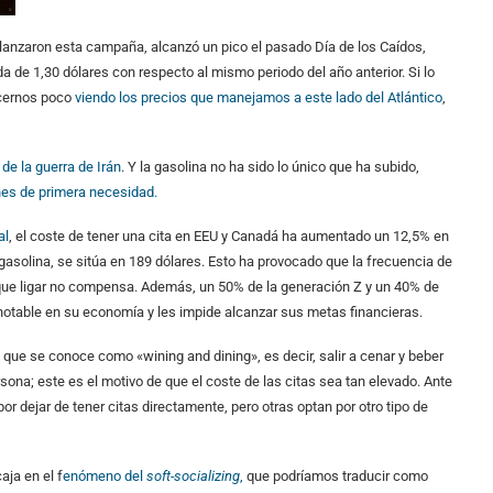
 lanzaron esta campaña, alcanzó un pico el pasado Día de los Caídos,
da de 1,30 dólares con respecto al mismo periodo del año anterior. Si lo
ecernos poco
viendo los precios que manejamos a este lado del Atlántico
,
de la guerra de Irán
. Y la gasolina no ha sido lo único que ha subido,
nes de primera necesidad.
al
, el coste de tener una cita en EEU y Canadá ha aumentado un 12,5% en
 gasolina, se sitúa en 189 dólares. Esto ha provocado que la frecuencia de
 que ligar no compensa. Además, un 50% de la generación Z y un 40% de
 notable en su economía y les impide alcanzar sus metas financieras.
o que se conoce como «wining and dining», es decir, salir a cenar y beber
rsona; este es el motivo de que el coste de las citas sea tan elevado. Ante
 dejar de tener citas directamente, pero otras optan por otro tipo de
aja en el f
enómeno del
soft-socializing
,
que podríamos traducir como