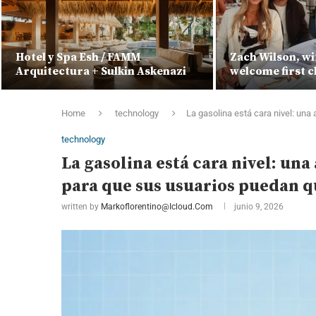
Hotel y Spa Esh / FAMM
Zach Wilson, wi
Arquitectura + Sulkin Askenazi
welcome first c
Home
technology
La gasolina está cara nivel: una
technology
La gasolina está cara nivel: una
para que sus usuarios puedan 
written by
Markoflorentino@icloud.com
junio 9, 2026