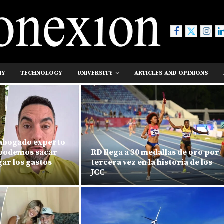
MY
TECHNOLOGY
UNIVERSITY
ARTICLES AND OPINIONS
 abogado experto
«podemos sacar
RD llega a 30 medallas de oro por
ar los gastos
tercera vez en la historia de los
JCC