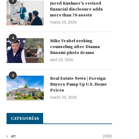
3
Jared Kushner’s revised
financial disclosure adds
more than 70 assets
marzo 25, 2026
4
Mike Vrabel seeking
counseling after Dianna
Russini photo drama
abril 23, 2026
5
Real Estate News | Foreign
Buyers Pump Up U.S. Home
Prices
marzo 25, 2026
CATEGORÍAS
art
(330)