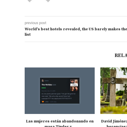
previous post
World’s best hotels revealed, the US barely makes th
list
REL
Las mujeres están abandonando en
David Jiméne
masa Tinder y...
herencias