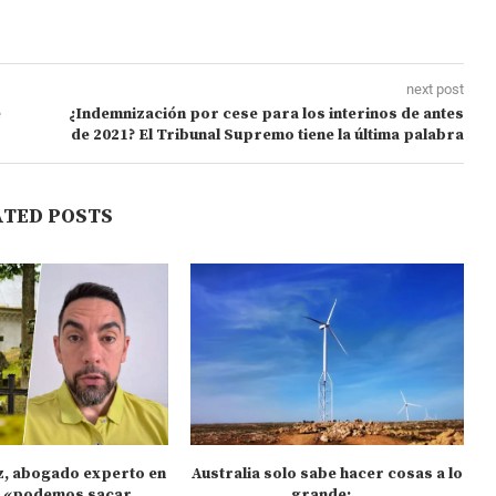
next post
e
¿Indemnización por cese para los interinos de antes
de 2021? El Tribunal Supremo tiene la última palabra
ATED POSTS
z, abogado experto en
Australia solo sabe hacer cosas a lo
L
: «podemos sacar...
grande:...