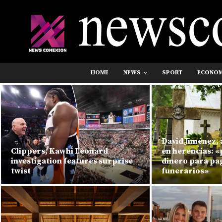
HOME
NEWS
SPORT
ECONO
David Jiménez,
Clippers, Kawhi Leonard
en herencias: 
investigation features surprise
dinero para pag
twist
funerarios»