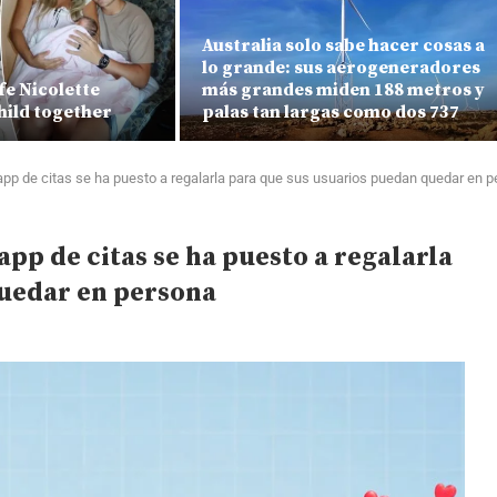
Australia solo sabe hacer cosas a
lo grande: sus aerogeneradores
fe Nicolette
más grandes miden 188 metros y
hild together
palas tan largas como dos 737
 app de citas se ha puesto a regalarla para que sus usuarios puedan quedar en 
 app de citas se ha puesto a regalarla
quedar en persona