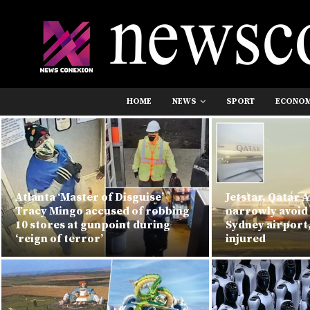
HOME
NEWS
SPORT
ECONO
Atlanta ‘Master of Disguise’
Jetstar, Qatar 
Tracy Mingo accused of robbing
narrowly avoid 
10 stores at gunpoint during
Sydney airport
‘reign of terror’
injured