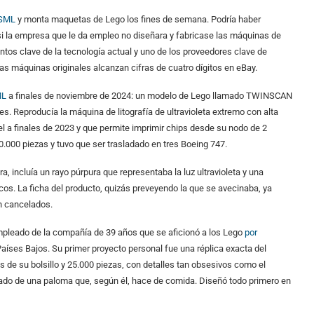
SML
y monta maquetas de Lego los fines de semana. Podría haber
i la empresa que le da empleo no diseñara y fabricase las máquinas de
ntos clave de la tecnología actual y uno de los proveedores clave de
s máquinas originales alcanzan cifras de cuatro dígitos en eBay.
ML
a finales de noviembre de 2024: un modelo de Lego llamado TWINSCAN
s. Reproducía la máquina de litografía de ultravioleta extremo con alta
l a finales de 2023 y que permite imprimir chips desde su nodo de 2
.000 piezas y tuvo que ser trasladado en tres Boeing 747.
ra, incluía un rayo púrpura que representaba la luz ultravioleta y una
nicos. La ficha del producto, quizás preveyendo la que se avecinaba, ya
an cancelados.
mpleado de la compañía de 39 años que se aficionó a los Lego
por
s Países Bajos. Su primer proyecto personal fue una réplica exacta del
de su bolsillo y 25.000 piezas, con detalles tan obsesivos como el
ado de una paloma que, según él, hace de comida. Diseñó todo primero en