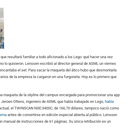
e resultará familiar a todo aficionado a los Lego: qué hacer una vez
o no lo quisieron. Lenssen escribió al director general de ASML un viernes
e encantaba el set. Para sacar la maqueta del ático hubo que desmontarla
arios de la empresa la cargaron en una furgoneta. Hoy es lo primero que
una maqueta de la
skyline
del campus encargada para promocionar una app
o: Jeroen Ottens, ingeniero de ASML que había trabajado en Lego,
había
 actual, el TWINSCAN NXE:3400C, de 166,70 dólares, tampoco nació como
erna
antes de convertirse en edición especial abierta al público. Lenssen
n manual de instrucciones de 61 páginas. Su única retribución es un