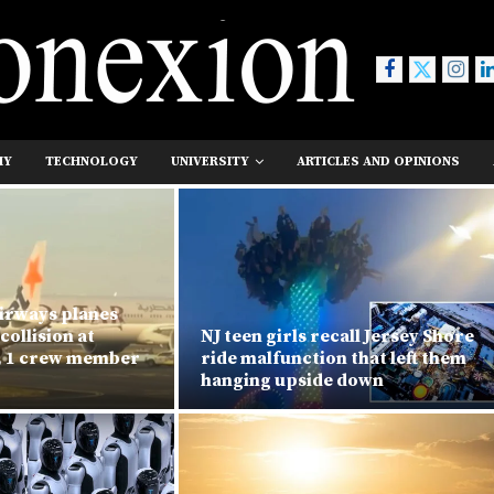
MY
TECHNOLOGY
UNIVERSITY
ARTICLES AND OPINIONS
Airways planes
collision at
NJ teen girls recall Jersey Shore
, 1 crew member
ride malfunction that left them
hanging upside down