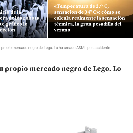
«Temperatura de 27º C,
icio de la
sensación de 34º C»: cómo se
era de los robots
calcula realmente la sensación
e gráfico lo
térmica, la gran pesadilla del
fección
verano
 su propio mercado negro de Lego. Lo ha creado ASML por accidente
 su propio mercado negro de Lego. Lo