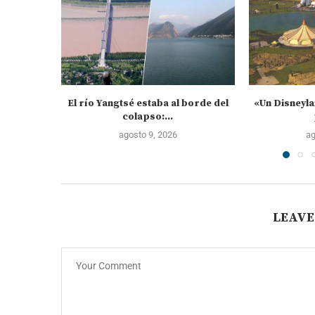
El río Yangtsé estaba al borde del
«Un Disneyla
colapso:...
agosto 9, 2026
ag
LEAVE