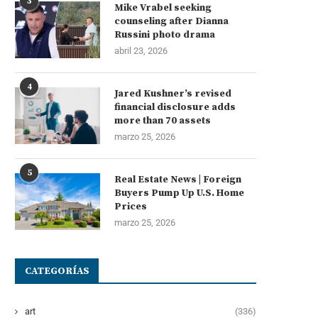
3
Mike Vrabel seeking
counseling after Dianna
Russini photo drama
abril 23, 2026
4
Jared Kushner’s revised
financial disclosure adds
more than 70 assets
marzo 25, 2026
5
Real Estate News | Foreign
Buyers Pump Up U.S. Home
Prices
marzo 25, 2026
CATEGORÍAS
art
(336)