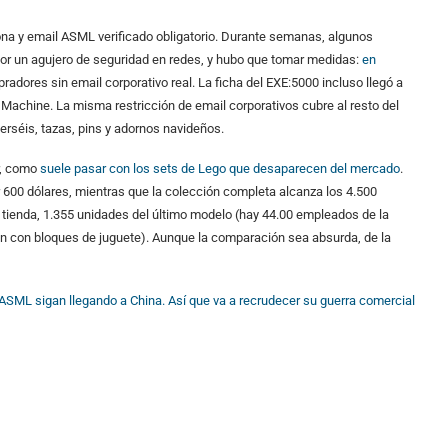
sona y email ASML verificado obligatorio. Durante semanas, algunos
por un agujero de seguridad en redes, y hubo que tomar medidas:
en
res sin email corporativo real. La ficha del EXE:5000 incluso llegó a
achine. La misma restricción de email corporativos cubre al resto del
rséis, tazas, pins y adornos navideños.
r, como
suele pasar con los sets de Lego que desaparecen del mercado
.
 600 dólares, mientras que la colección completa alcanza los 4.500
a tienda, 1.355 unidades del último modelo (hay 44.00 empleados de la
n con bloques de juguete). Aunque la comparación sea absurda, de la
SML sigan llegando a China. Así que va a recrudecer su guerra comercial