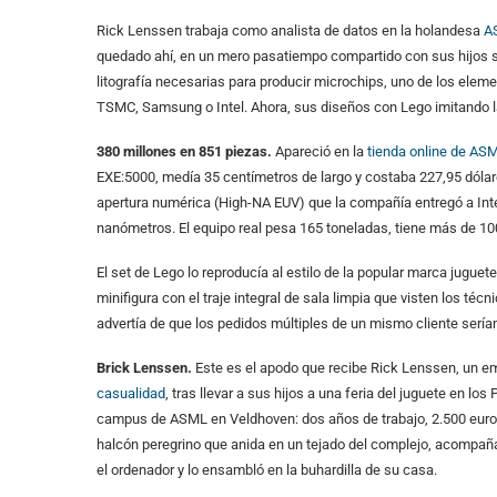
Rick Lenssen trabaja como analista de datos en la holandesa
A
quedado ahí, en un mero pasatiempo compartido con sus hijos s
litografía necesarias para producir microchips, uno de los eleme
TSMC, Samsung o Intel. Ahora, sus diseños con Lego imitando la
380 millones en 851 piezas.
Apareció en la
tienda online de AS
EXE:5000, medía 35 centímetros de largo y costaba 227,95 dólare
apertura numérica (High-NA EUV) que la compañía entregó a Inte
nanómetros. El equipo real pesa 165 toneladas, tiene más de 100
El set de Lego lo reproducía al estilo de la popular marca juguete
minifigura con el traje integral de sala limpia que visten los téc
advertía de que los pedidos múltiples de un mismo cliente serí
Brick Lenssen.
Este es el apodo que recibe Rick Lenssen, un e
casualidad
, tras llevar a sus hijos a una feria del juguete en lo
campus de ASML en Veldhoven: dos años de trabajo, 2.500 euros 
halcón peregrino que anida en un tejado del complejo, acompañ
el ordenador y lo ensambló en la buhardilla de su casa.