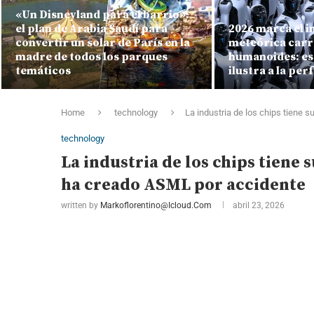
«Un Disneyland para el barrio»:
el plan de Arabia Saudí para
2026 marca el in
convertir un solar de París en la
meteórica carr
madre de todos los parques
humanoides: est
temáticos
ilustra a la per
Home
technology
La industria de los chips tiene
technology
La industria de los chips tiene
ha creado ASML por accidente
written by
Markoflorentino@icloud.com
abril 23, 2026