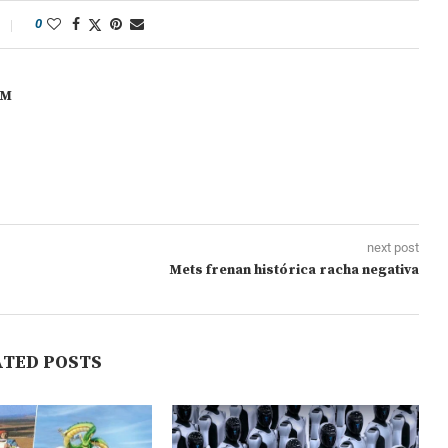
0
OM
next post
Mets frenan histórica racha negativa
ATED POSTS