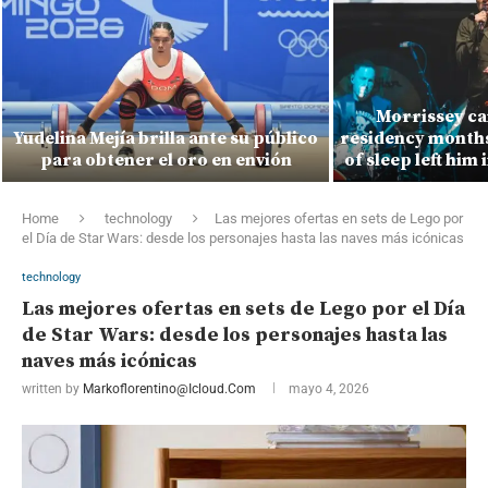
Morrissey ca
Yudelina Mejía brilla ante su público
residency months 
para obtener el oro en envión
of sleep left him 
Home
technology
Las mejores ofertas en sets de Lego por
el Día de Star Wars: desde los personajes hasta las naves más icónicas
technology
Las mejores ofertas en sets de Lego por el Día
de Star Wars: desde los personajes hasta las
naves más icónicas
written by
Markoflorentino@icloud.com
mayo 4, 2026