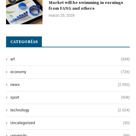
Market will be swimming in earnings
from FANG and others
marzo 25, 2026
CATEGORÍAS
art
(334)
economy
(726)
news
(2.592)
sport
(908)
technology
(2.524)
Uncategorized
(30)
university
(99)