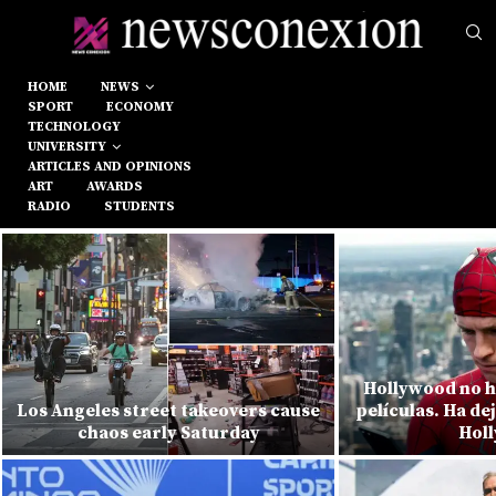
HOME
NEWS
SPORT
ECONOMY
TECHNOLOGY
UNIVERSITY
ARTICLES AND OPINIONS
ART
AWARDS
RADIO
STUDENTS
Hollywood no h
Los Angeles street takeovers cause
películas. Ha de
chaos early Saturday
Hol