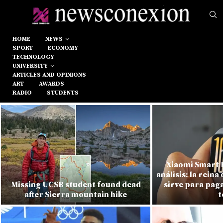
HOME
NEWS
SPORT
ECONOMY
TECHNOLOGY
UNIVERSITY
ARTICLES AND OPINIONS
ART
AWARDS
RADIO
STUDENTS
Xiaomi Smart 
análisis: la reina 
Missing UCSB student found dead
sirve para paga
after Sierra mountain hike
t