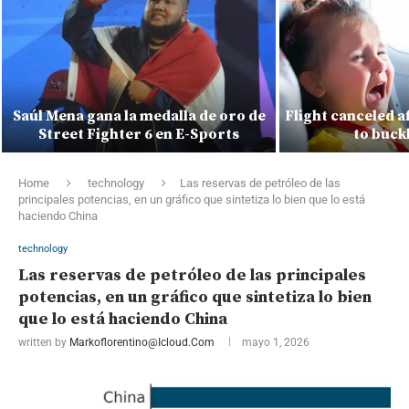
Saúl Mena gana la medalla de oro de
Flight canceled a
Street Fighter 6 en E-Sports
to buck
Home
technology
Las reservas de petróleo de las
principales potencias, en un gráfico que sintetiza lo bien que lo está
haciendo China
technology
Las reservas de petróleo de las principales
potencias, en un gráfico que sintetiza lo bien
que lo está haciendo China
written by
Markoflorentino@icloud.com
mayo 1, 2026