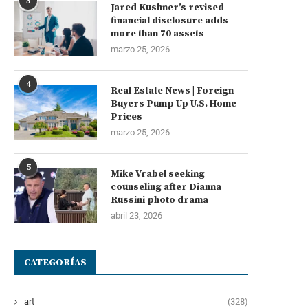
3
Jared Kushner’s revised
financial disclosure adds
more than 70 assets
marzo 25, 2026
4
Real Estate News | Foreign
Buyers Pump Up U.S. Home
Prices
marzo 25, 2026
5
Mike Vrabel seeking
counseling after Dianna
Russini photo drama
abril 23, 2026
CATEGORÍAS
art
(328)