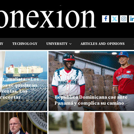
MY
TECHNOLOGY
UNIVERSITY
ARTICLES AND OPINIONS
t, analista: «Los
inos se quedarán
s ventas. Los
 recortar
República Dominicana cae ante
Panamá y complica su camino