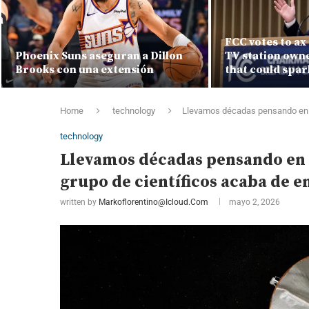
FCC votes to ax 
Phoenix Suns aseguran a Dillon
TV station own
Brooks con una extensión
that could spar
Home
technology
Llevamos décadas pensando en un
technology
Llevamos décadas pensando en u
grupo de científicos acaba de e
written by
Markoflorentino@icloud.com
mayo 2, 2026