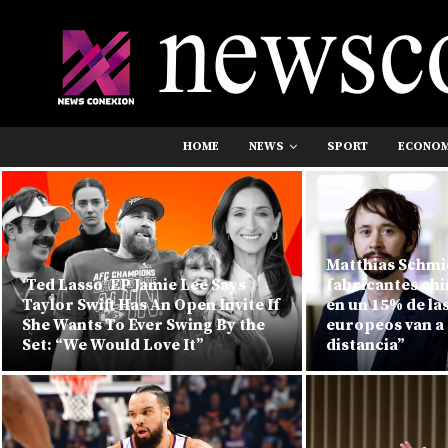
HOME
NEWS
SPORT
ECONO
Matthias Schmid
‘Ted Lasso’ EP Jamie Lee Says
fabricantes ch
Taylor Swift Has An Open Invite If
en un 15% de la
She Wants To Ever Swing By the
europeos van a
Set: “We Would Love It”
distancia”