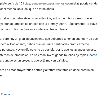
completo sería de 153 días, aunque en casos menos optimistas podría ser de
s 9 meses, solo ida, que se tarda ahora.
s datos concretos de un solo asteroide, estos científicos creen que, en
rayectorias también se crucen con la Tierra y Marte. Básicamente, la clave
a de plano. Hay muchas rutas interesantes ahí fuera.
o, pero hay un gran inconveniente que debemos tener en cuenta. Y es que,
ergía. Por lo tanto, habría que recurrir a cantidades prácticamente
 potentes. Hoy en día esto no es posible, por lo que los avances en este
 sistemas de propulsión. Ya se están investigando muchos ejemplos,
como
res, aunque es un proyecto que está muy en pañales.
tá en estas trayectorias cortas y alternativas también debe estarlo en
es.
e Europa