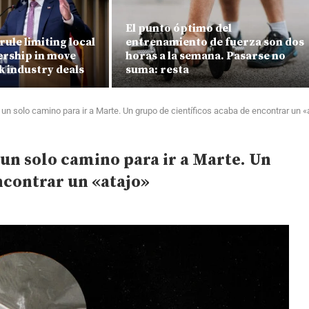
El punto óptimo del
rule limiting local
entrenamiento de fuerza son dos
ership in move
horas a la semana. Pasarse no
k industry deals
suma: resta
 solo camino para ir a Marte. Un grupo de científicos acaba de encontrar un «
n solo camino para ir a Marte. Un
ncontrar un «atajo»