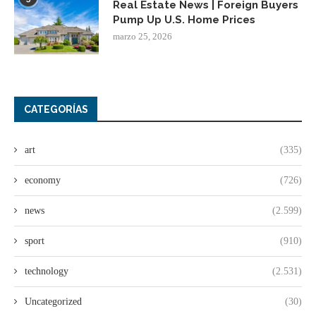
Real Estate News | Foreign Buyers
Pump Up U.S. Home Prices
marzo 25, 2026
CATEGORÍAS
art
(335)
economy
(726)
news
(2.599)
sport
(910)
technology
(2.531)
Uncategorized
(30)