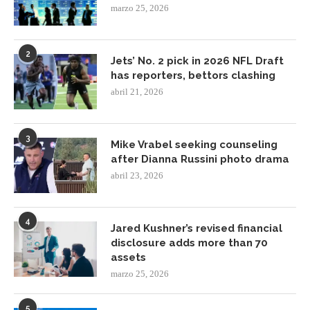
marzo 25, 2026
2
Jets’ No. 2 pick in 2026 NFL Draft
has reporters, bettors clashing
abril 21, 2026
3
Mike Vrabel seeking counseling
after Dianna Russini photo drama
abril 23, 2026
4
Jared Kushner’s revised financial
disclosure adds more than 70
assets
marzo 25, 2026
5