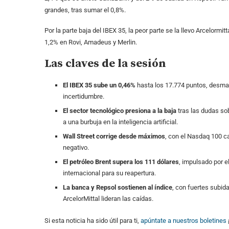
grandes, tras sumar el 0,8%.
Por la parte baja del IBEX 35, la peor parte se la llevo Arcelormit
1,2% en Rovi, Amadeus y Merlin.
Las claves de la sesión
El IBEX 35 sube un 0,46%
hasta los 17.774 puntos, desmar
incertidumbre.
El sector tecnológico presiona a la baja
tras las dudas sob
a una burbuja en la inteligencia artificial.
Wall Street corrige desde máximos
, con el Nasdaq 100 c
negativo.
El petróleo Brent supera los 111 dólares
, impulsado por e
internacional para su reapertura.
La banca y Repsol sostienen al índice
, con fuertes subid
ArcelorMittal lideran las caídas.
Si esta noticia ha sido útil para ti,
apúntate a nuestros boletines