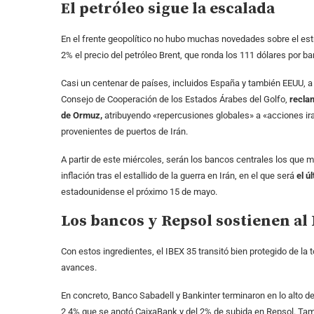
El petróleo sigue la escalada
En el frente geopolítico no hubo muchas novedades sobre el estr
2% el precio del petróleo Brent, que ronda los 111 dólares por barr
Casi un centenar de países, incluidos España y también EEUU, a
Consejo de Cooperación de los Estados Árabes del Golfo,
reclam
de Ormuz,
atribuyendo «repercusiones globales» a «acciones ira
provenientes de puertos de Irán.
A partir de este miércoles, serán los bancos centrales los que 
inflación tras el estallido de la guerra en Irán, en el que será
el ú
estadounidense el próximo 15 de mayo.
Los bancos y Repsol sostienen al
Con estos ingredientes, el IBEX 35 transitó bien protegido de la 
avances.
En concreto, Banco Sabadell y Bankinter terminaron en lo alto de
2,4% que se anotó CaixaBank y del 2% de subida en Repsol. Tambi