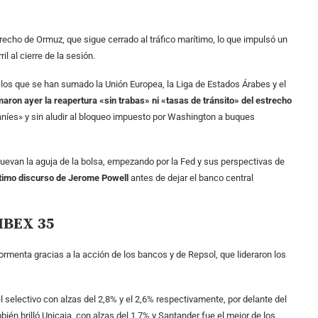
echo de Ormuz, que sigue cerrado al tráfico marítimo, lo que impulsó un
il al cierre de la sesión.
 los que se han sumado la Unión Europea, la Liga de Estados Árabes y el
aron ayer la reapertura «sin trabas» ni «tasas de tránsito» del estrecho
níes» y sin aludir al bloqueo impuesto por Washington a buques
muevan la aguja de la bolsa, empezando por la Fed y sus perspectivas de
ltimo discurso de Jerome Powell
antes de dejar el banco central
 IBEX 35
tormenta gracias a la acción de los bancos y de Repsol, que lideraron los
l selectivo con alzas del 2,8% y el 2,6% respectivamente, por delante del
én brilló Unicaja, con alzas del 1,7% y Santander fue el mejor de los