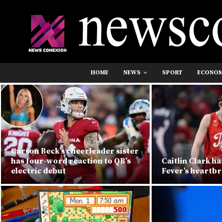
HOME
NEWS
SPORT
ECONO
Carson Beck’s cheerleader sister
has four-word reaction to QB’s
Caitlin Clark ha
electric debut
Fever’s heartbr