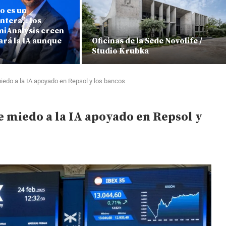
o es un
ntera”: los
miAnalysis creen
rá la IA aunque
Oficinas de la Sede Novolife /
Studio Krubka
miedo a la IA apoyado en Repsol y los bancos
de miedo a la IA apoyado en Repsol y