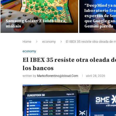
“DeepMind ya n
laboratorio fro
expertos de Se
Samsung Galaxy Z Fold8 Ultra,
que Google gana
análisis
Gemini pierda
Home
economy
El IBEX 35 resiste otra oleada de 
economy
El IBEX 35 resiste otra oleada 
los bancos
written by
Markoflorentino@icloud.com
abril 28, 2026