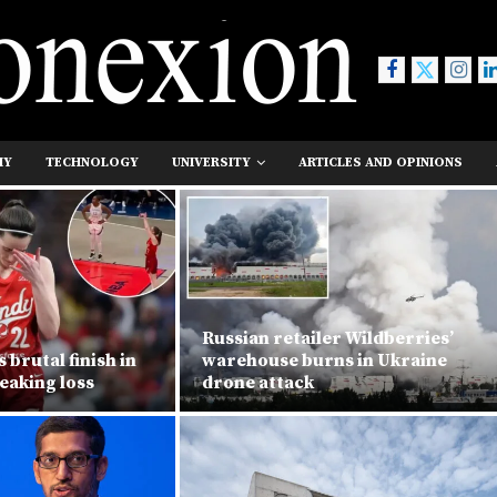
MY
TECHNOLOGY
UNIVERSITY
ARTICLES AND OPINIONS
Russian retailer Wildberries’
s brutal finish in
warehouse burns in Ukraine
eaking loss
drone attack