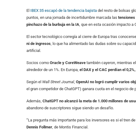
El
IBEX 35
escapó de la tendencia bajista
del resto de bolsas gl
puntos, en una jornada de incertidumbre marcada las
tensiones 
pinchazo de la burbuja en la IA
, que en esta ocasión impacto a 
El sector tecnológico corregía al cierre de Europa tras conocers
ni de ingresos
, lo que ha alimentado las dudas sobre su capacid
artificial.
Socios como
Oracle y CoreWeave
también cayeron, mientras el
alrededor de un 1%. En Europa,
el DAX y el CAC perdían el 0,2%,
Según el
Wall Street Journal
,
OpenAI no logró cumplir varios ob
el gran competidor de ChatGPT) ganara cuota en el negocio de p
Además,
ChatGPT no alcanzó la meta de 1.000 millones de usu
abandono de suscriptores sigue siendo un desafío.
“La pregunta más importante para los inversores es si el tren de 
Dennis Follmer
, de Montis Financial.