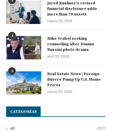
3
Jared Kushner’s revised
financial disclosure adds
more than 70 assets
marzo 25, 2026
4
Mike Vrabel seeking
counseling after Dianna
Russini photo drama
abril 23, 2026
5
Real Estate News | Foreign
Buyers Pump Up U.S. Home
Prices
marzo 25, 2026
CATEGORÍAS
art
(331)