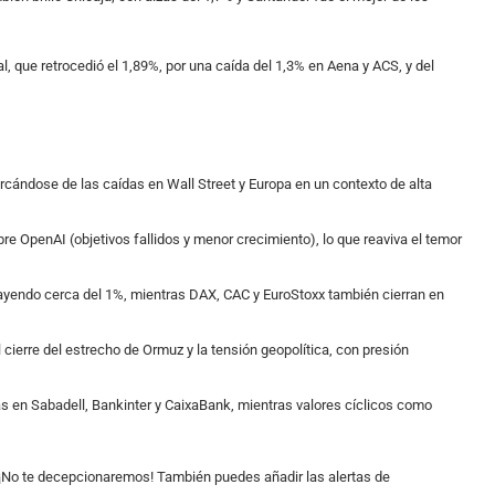
tal, que retrocedió el 1,89%, por una caída del 1,3% en Aena y ACS, y del
cándose de las caídas en Wall Street y Europa en un contexto de alta
re OpenAI (objetivos fallidos y menor crecimiento), lo que reaviva el temor
ayendo cerca del 1%, mientras DAX, CAC y EuroStoxx también cierran en
l cierre del estrecho de Ormuz y la tensión geopolítica, con presión
as en Sabadell, Bankinter y CaixaBank, mientras valores cíclicos como
¡No te decepcionaremos! También puedes añadir las alertas de