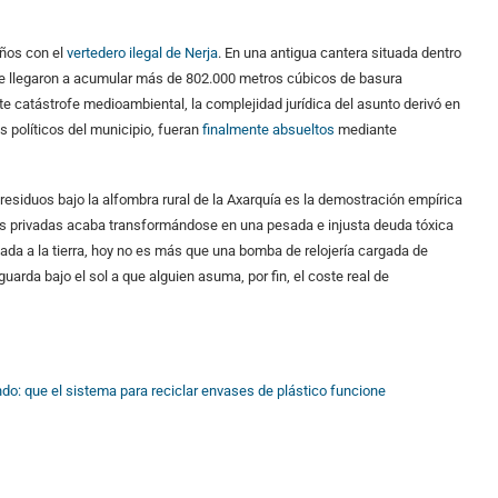
años con el
vertedero ilegal de Nerja
. En una antigua cantera situada dentro
), se llegaron a acumular más de 802.000 metros cúbicos de basura
te catástrofe medioambiental, la complejidad jurídica del asunto derivó en
 políticos del municipio, fueran
finalmente absueltos
mediante
esiduos bajo la alfombra rural de la Axarquía es la demostración empírica
 privadas acaba transformándose en una pesada e injusta deuda tóxica
cada a la tierra, hoy no es más que una bomba de relojería cargada de
arda bajo el sol a que alguien asuma, por fin, el coste real de
o: que el sistema para reciclar envases de plástico funcione