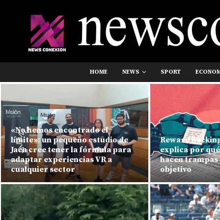
HOME
NEWS
SPORT
ECONO
«No hemos encontrado el
límite»: un pequeño estudio de
Reward hacking
Jaén cree tener la fórmula para
explica por qué
adaptar experiencias VR a
hacen trampas 
cualquier sector
objetivo