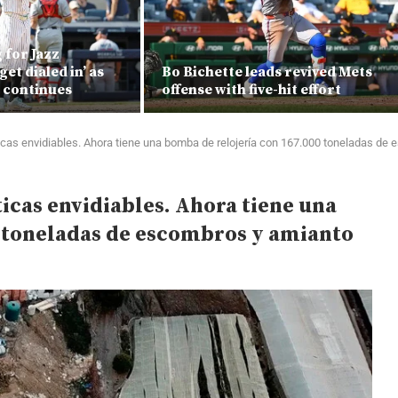
 for Jazz
get dialed in’ as
Bo Bichette leads revived Mets
 continues
offense with five-hit effort
icas envidiables. Ahora tiene una bomba de relojería con 167.000 toneladas de
icas envidiables. Ahora tiene una
0 toneladas de escombros y amianto