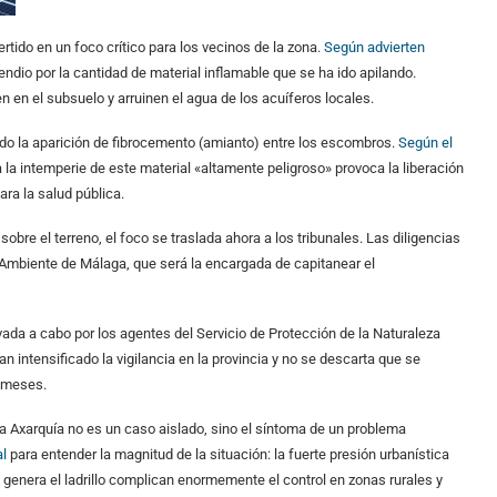
rtido en un foco crítico para los vecinos de la zona.
Según advierten
ndio por la cantidad de material inflamable que se ha ido apilando.
n en el subsuelo y arruinen el agua de los acuíferos locales.
ido la aparición de fibrocemento (amianto) entre los escombros.
Según el
a la intemperie de este material «altamente peligroso» provoca la liberación
para la salud pública.
sobre el terreno, el foco se traslada ahora a los tribunales. Las diligencias
o Ambiente de Málaga, que será la encargada de capitanear el
evada a cabo por los agentes del Servicio de Protección de la Naturaleza
an intensificado la vigilancia en la provincia y no se descarta que se
 meses.
 la Axarquía no es un caso aislado, sino el síntoma de un problema
l
para entender la magnitud de la situación: la fuerte presión urbanística
genera el ladrillo complican enormemente el control en zonas rurales y