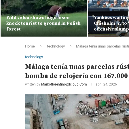
Wild video shows huge bison
Yankees waiting
knock tourist to ground in Polish
Chisholm Jr. to ‘
forest
offensive slump
Home
technology
Málaga tenía unas parcelas rúst
technology
Málaga tenía unas parcelas rúst
bomba de relojería con 167.00
written by
Markoflorentino@icloud.com
abril 24, 2026