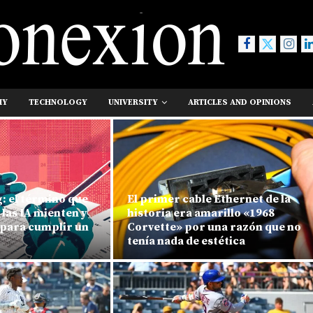
MY
TECHNOLOGY
UNIVERSITY
ARTICLES AND OPINIONS
: el término que
El primer cable Ethernet de la
 las IA mienten y
historia era amarillo «1968
para cumplir un
Corvette» por una razón que no
tenía nada de estética