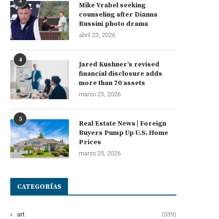
3
Mike Vrabel seeking
counseling after Dianna
Russini photo drama
abril 23, 2026
4
Jared Kushner’s revised
financial disclosure adds
more than 70 assets
marzo 25, 2026
5
Real Estate News | Foreign
Buyers Pump Up U.S. Home
Prices
marzo 25, 2026
CATEGORÍAS
art
(339)