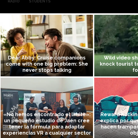
RADIO
STUDENTS
Dear Abby: Cruise companions
Wild video s
come with one big problem: She
knock tourist t
never stops talking
fo
«No hemos encontrado el límite»:
Reward hacking
un pequeño estudio de Jaén cree
explica por qué
tener la fórmula para adaptar
hacen trampas
experiencias VR a cualquier sector
obj