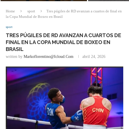
Home
sport
Tres púgiles de RD avanzan a cuartos de final en
la Copa Mundial de Boxeo en Brasil
sport
TRES PÚGILES DE RD AVANZAN A CUARTOS DE
FINAL EN LA COPA MUNDIAL DE BOXEO EN
BRASIL
written by
Markoflorentino@icloud.com
abril 24, 2026