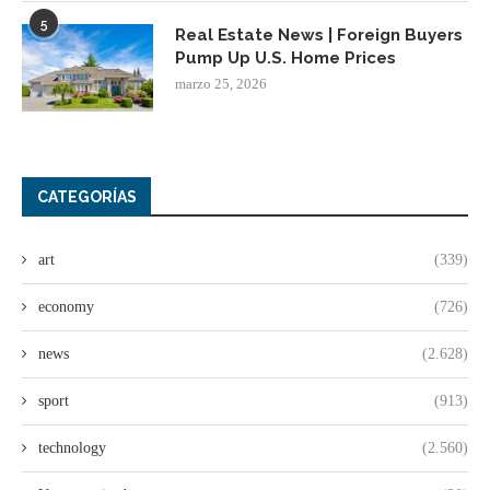
5
Real Estate News | Foreign Buyers
Pump Up U.S. Home Prices
marzo 25, 2026
CATEGORÍAS
art
(339)
economy
(726)
news
(2.628)
sport
(913)
technology
(2.560)