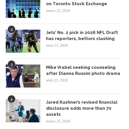
on Toronto Stock Exchange
marzo 25, 2026
2
Jets’ No. 2 pick in 2026 NFL Draft
has reporters, bettors clashing
abril 21, 2026
3
Mike Vrabel seeking counseling
after Dianna Russini photo drama
abril 23, 2026
4
Jared Kushner’s revised financial
disclosure adds more than 70
assets
marzo 25, 2026