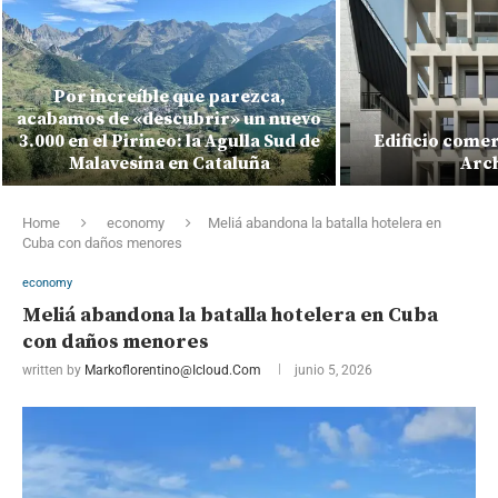
Por increíble que parezca,
acabamos de «descubrir» un nuevo
3.000 en el Pirineo: la Agulla Sud de
Edificio comer
Malavesina en Cataluña
Arch
Home
economy
Meliá abandona la batalla hotelera en
Cuba con daños menores
economy
Meliá abandona la batalla hotelera en Cuba
con daños menores
written by
Markoflorentino@icloud.com
junio 5, 2026