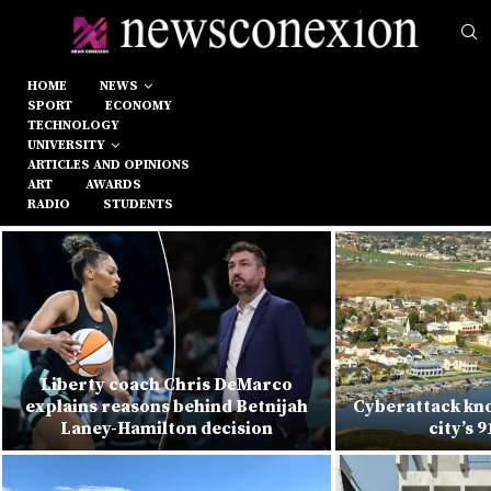
HOME
NEWS
SPORT
ECONOMY
TECHNOLOGY
UNIVERSITY
ARTICLES AND OPINIONS
ART
AWARDS
RADIO
STUDENTS
Liberty coach Chris DeMarco
explains reasons behind Betnijah
Cyberattack kno
Laney-Hamilton decision
city’s 