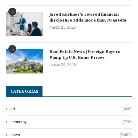
4
Jared Kushner’s revised financial
disclosure adds more than 70 assets
marzo 25, 2026
5
Real Estate News | Foreign Buyers
Pump Up U.S. Home Prices
marzo 25, 2026
CATEGORÍAS
art
(336)
economy
(726)
news
(2.602)