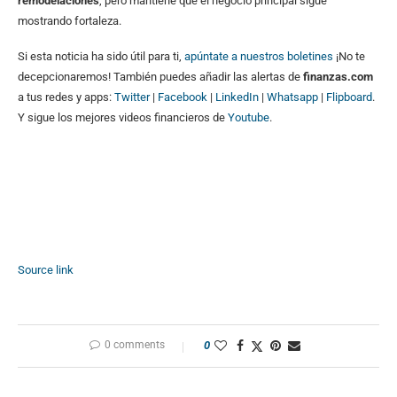
remodelaciones
, pero mantiene que el negocio principal sigue
mostrando fortaleza.
Si esta noticia ha sido útil para ti,
apúntate a nuestros boletines
¡No te
decepcionaremos! También puedes añadir las alertas de
finanzas.com
a tus redes y apps:
Twitter
|
Facebook
|
LinkedIn
|
Whatsapp
|
Flipboard
.
Y sigue los mejores videos financieros de
Youtube
.
Source link
0 comments
0