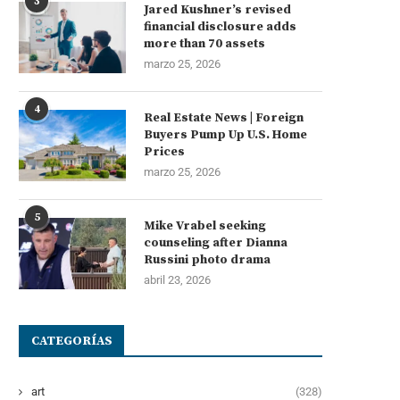
3
Jared Kushner’s revised
financial disclosure adds
more than 70 assets
marzo 25, 2026
4
Real Estate News | Foreign
Buyers Pump Up U.S. Home
Prices
marzo 25, 2026
5
Mike Vrabel seeking
counseling after Dianna
Russini photo drama
abril 23, 2026
CATEGORÍAS
art
(328)