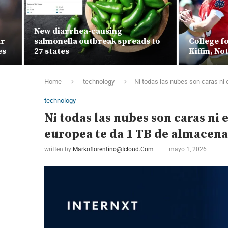
New diarrhea-causing
salmonella outbreak spreads to
College footbal
27 states
Kiffin, Notre D
Home
technology
Ni todas las nubes son caras ni 
technology
Ni todas las nubes son caras ni 
europea te da 1 TB de almacena
written by
Markoflorentino@icloud.com
mayo 1, 2026