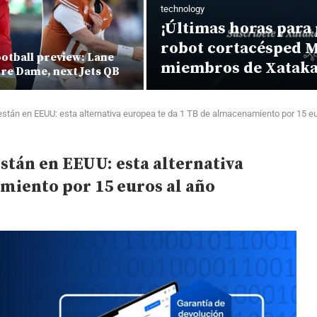
technology
¡Últimas horas para part
robot cortacésped Mova 
l preview: Lane
miembros de Xataka Xtr
ame, next Jets QB
están en EEUU: esta alternativa europea te da 1 TB de almacenamiento por 15 eu
están en EEUU: esta alternativa
miento por 15 euros al año