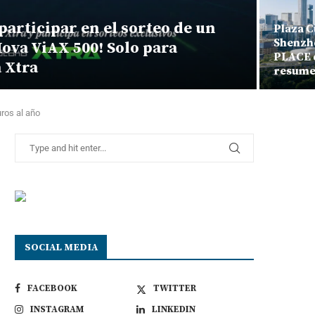
icipar en el sorteo de un
Plaza Cultura
Shenzhen de 
ViAX 500! Solo para
PLACE de Dor
a
resumen de 
ros al año
SOCIAL MEDIA
FACEBOOK
TWITTER
INSTAGRAM
LINKEDIN