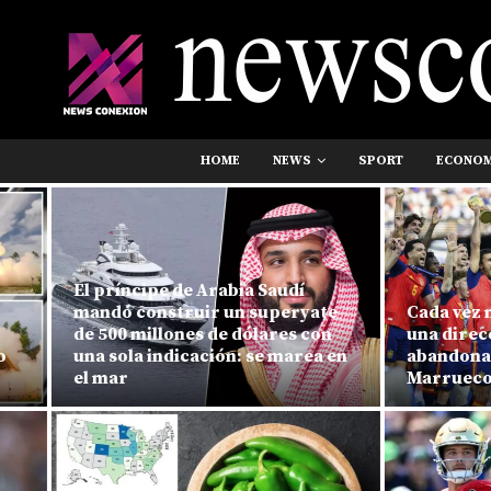
HOME
NEWS
SPORT
ECONO
El príncipe de Arabia Saudí
mandó construir un superyate
Cada vez más v
de 500 millones de dólares con
una dirección: 
una sola indicación: se marea en
abandonando el
el mar
Marruecos