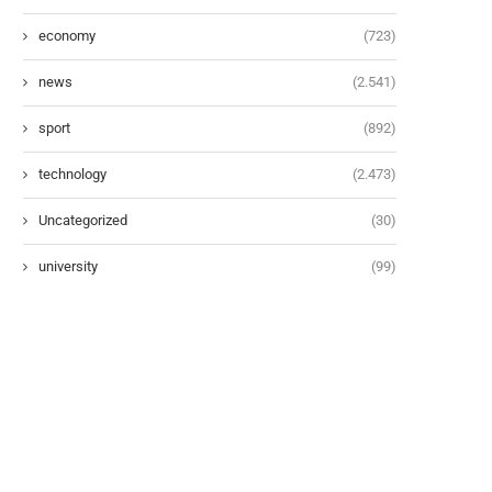
economy
(723)
news
(2.541)
sport
(892)
technology
(2.473)
Uncategorized
(30)
university
(99)