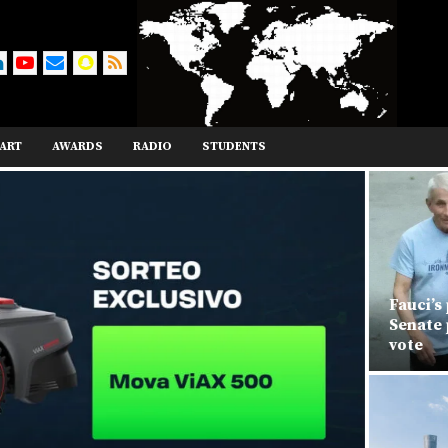
ART
AWARDS
RADIO
STUDENTS
Fauci’s phone
Senate panel
vote