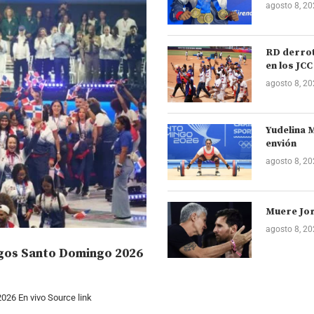
agosto 8, 2
RD derrot
en los JCC
agosto 8, 2
Yudelina M
envión
agosto 8, 2
Muere Jor
agosto 8, 2
egos Santo Domingo 2026
026 En vivo Source link