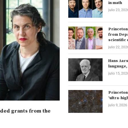
in math
julio 23, 202
Princeton
from Depa
scientific
julio 22, 202
Hans Aarsl
language, 
julio 15, 202
Princeton
‘ultra-hig
julio 9, 2026
ded grants from the