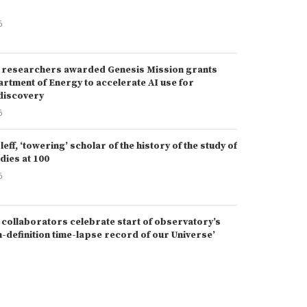
6
 researchers awarded Genesis Mission grants
rtment of Energy to accelerate AI use for
 discovery
6
eff, ‘towering’ scholar of the history of the study of
dies at 100
6
 collaborators celebrate start of observatory’s
h-definition time-lapse record of our Universe’