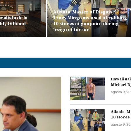
Atlanta ‘Master of Disguise’
alista de la
Tracy Mingo accused of robbing
ld / Offhand
10 stores at gunpoint during
‘reign of terror’
Hawaii na
Michael D
agosto 9, 2
Atlanta ‘
10 stores 
agosto 9, 2