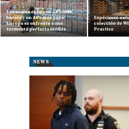
La cocaína es hoy un 18% más
barata y un 44% más pura:
Espécimen natur
Europa se enfrenta a una
colección de Wi
tormenta perfecta inédita
Practice
NEWS