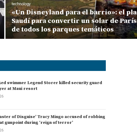
technology
«Un Disneyland para el barrio»: el pl
Saudí para convertir un solar de Parí
de todos los parques temáticos
ked swimmer Legend Storer killed security guard
yer at Maui resort
026
Master of Disguise’ Tracy Mingo accused of robbing
at gunpoint during ‘reign of terror’
026