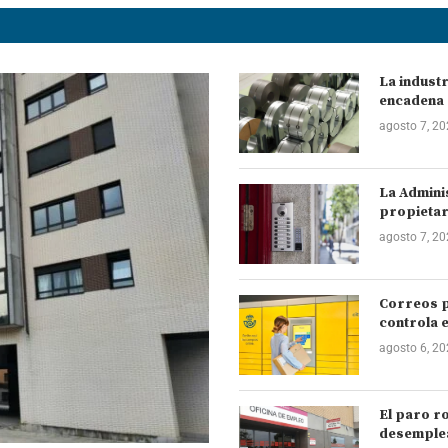
La industr
encadena 
agosto 7, 2
La Admini
propietar
agosto 7, 2
Correos p
controla e
agosto 6, 2
El paro r
desemplea