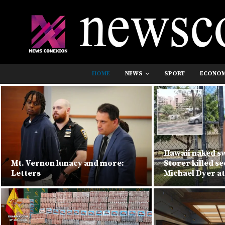
HOME
NEWS
SPORT
ECONO
Hawaii naked 
Mt. Vernon lunacy and more:
Storer killed s
Letters
Michael Dyer at