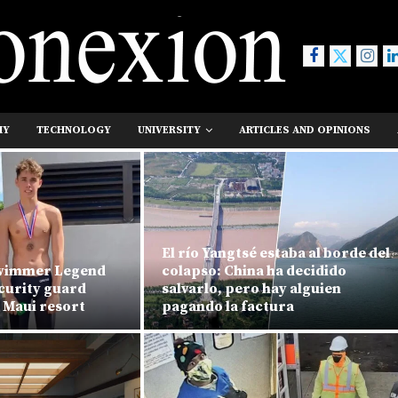
MY
TECHNOLOGY
UNIVERSITY
ARTICLES AND OPINIONS
El río Yangtsé estaba al borde del
swimmer Legend
colapso: China ha decidido
ecurity guard
salvarlo, pero hay alguien
 Maui resort
pagando la factura