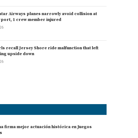
atar Airways planes narrowly avoid collision at
rport, 1 crew member injured
026
rls recall Jersey Shore ride malfunction that left
ing upside down
026
a firma mejor actuación histórica en Juegos
s