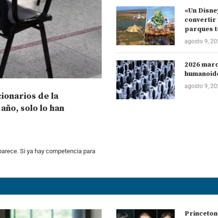
«Un Disney
convertir 
parques t
agosto 9, 2
2026 marca
humanoides
agosto 9, 2
ionarios de la
ño, solo lo han
parece. Si ya hay competencia para
Princeton