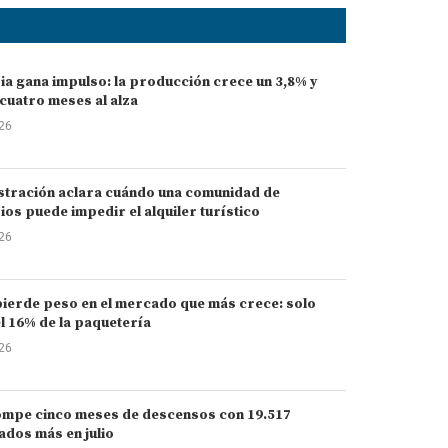
ia gana impulso: la producción crece un 3,8% y
cuatro meses al alza
026
stración aclara cuándo una comunidad de
ios puede impedir el alquiler turístico
026
ierde peso en el mercado que más crece: solo
l 16% de la paquetería
026
ompe cinco meses de descensos con 19.517
dos más en julio