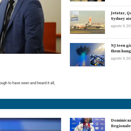
Jetstar, Q
Sydney ai
agosto 9, 2
NJ teen gi
them hang
agosto 9, 2
ugh to have seen and heard it all,
Dominican
Regionale