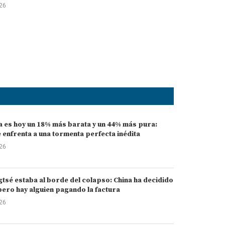
026
a es hoy un 18% más barata y un 44% más pura:
 enfrenta a una tormenta perfecta inédita
026
gtsé estaba al borde del colapso: China ha decidido
pero hay alguien pagando la factura
026