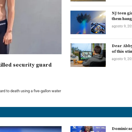
NJ teen gi
them hang
agosto 9, 2
Dear Abby:
of this sti
agosto 9, 2
lled security guard
rd to death using a five-gallon water
Dominican