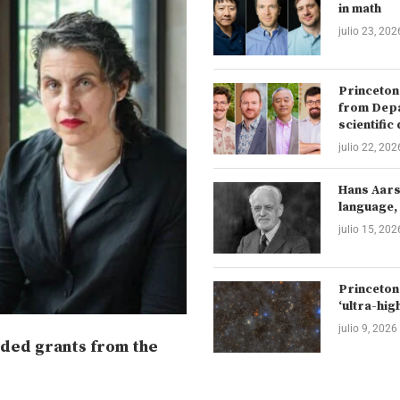
in math
julio 23, 202
Princeton
from Depa
scientific
julio 22, 202
Hans Aarsl
language, 
julio 15, 202
Princeton
‘ultra-hig
julio 9, 2026
ded grants from the