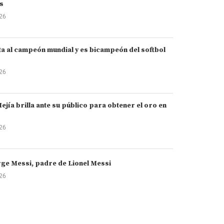
s
026
a al campeón mundial y es bicampeón del softbol
026
ejía brilla ante su público para obtener el oro en
026
ge Messi, padre de Lionel Messi
026