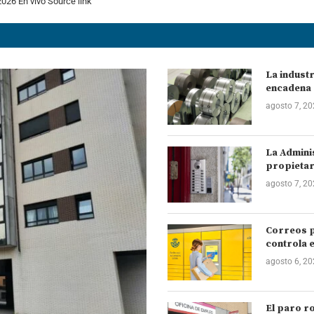
026 En vivo Source link
La industr
encadena 
agosto 7, 2
La Admini
propietar
agosto 7, 2
Correos p
controla e
agosto 6, 2
El paro r