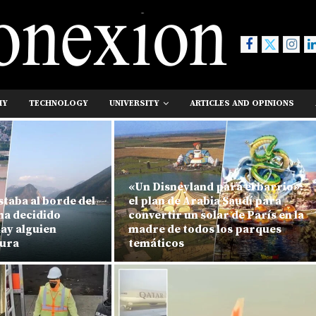
MY
TECHNOLOGY
UNIVERSITY
ARTICLES AND OPINIONS
«Un Disneyland para el barrio»:
staba al borde del
el plan de Arabia Saudí para
ha decidido
convertir un solar de París en la
hay alguien
madre de todos los parques
tura
temáticos