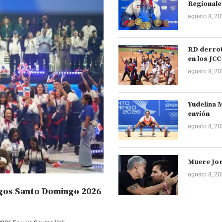
Regionale
agosto 8, 2
RD derrot
en los JCC
agosto 8, 2
Yudelina M
envión
agosto 8, 2
Muere Jor
agosto 8, 2
egos Santo Domingo 2026