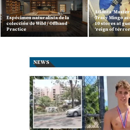
Atlanta ‘Master
Espécimen naturalista de la
Tracy Mingo ac
colección de Wild / Offhand
10 stores at gu
Practice
‘reign of terror
NEWS