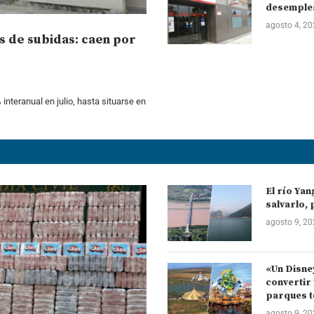
desemplea
agosto 4, 2
s de subidas: caen por
 interanual en julio, hasta situarse en
El río Yan
salvarlo, 
agosto 9, 2
«Un Disney
convertir 
parques t
agosto 9, 2