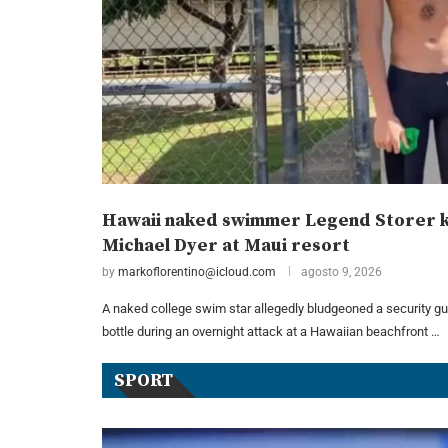
Hawaii naked swimmer Legend Storer ki
Michael Dyer at Maui resort
by
markoflorentino@icloud.com
agosto 9, 2026
A naked college swim star allegedly bludgeoned a security gua
bottle during an overnight attack at a Hawaiian beachfront …
SPORT