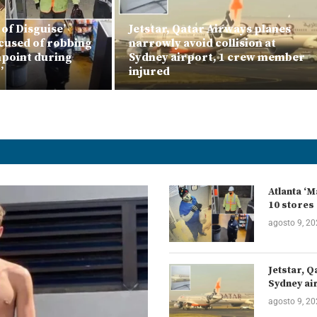
 of Disguise’
Jetstar, Qatar Airways planes
cused of robbing
narrowly avoid collision at
npoint during
Sydney airport, 1 crew member
’
injured
Atlanta ‘
10 stores 
agosto 9, 2
Jetstar, Q
Sydney ai
agosto 9, 2