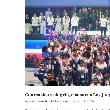
Con música y alegría, clausuran Los Ju
by
markoflorentino@icloud.com
agosto 9, 2026