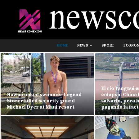
HOME
NEWS
SPORT
ECONO
El río Yangtsé e
Hawaii naked swimmer Legend
colapso: China 
Storer killed security guard
salvarlo, pero 
Michael Dyer at Maui resort
pagando la fac