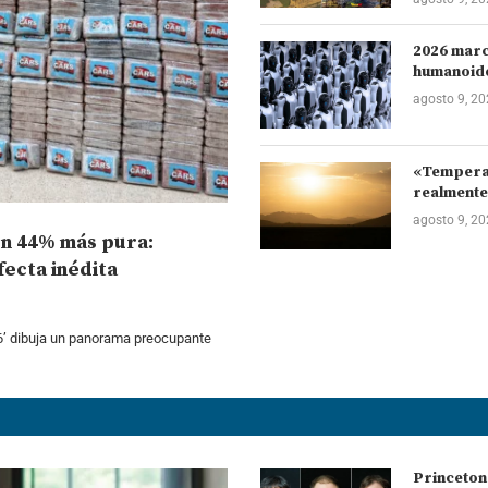
2026 marca
humanoides
agosto 9, 2
«Temperat
realmente 
agosto 9, 2
un 44% más pura:
ecta inédita
6’ dibuja un panorama preocupante
Princeton