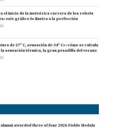
 el inicio de la meteórica carrera de los robots
: este gráfico lo ilustra a la perfección
026
ura de 27º C, sensación de 34º C»: cómo se calcula
la sensación térmica, la gran pesadilla del verano
026
 alumni awarded three of four 2026 Fields Medals