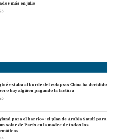
dos más en julio
026
gtsé estaba al borde del colapso: China ha decidido
pero hay alguien pagando la factura
026
land para el barrio»: el plan de Arabia Saudí para
un solar de París en la madre de todos los
emáticos
026