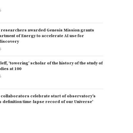
6
 researchers awarded Genesis Mission grants
rtment of Energy to accelerate AI use for
 discovery
6
eff, ‘towering’ scholar of the history of the study of
dies at 100
6
 collaborators celebrate start of observatory’s
h-definition time-lapse record of our Universe’