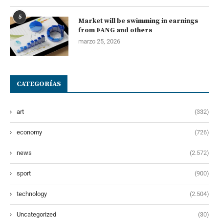
5
Market will be swimming in earnings
from FANG and others
marzo 25, 2026
CATEGORÍAS
art
(332)
economy
(726)
news
(2.572)
sport
(900)
technology
(2.504)
Uncategorized
(30)