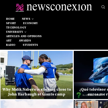
HOME
NEWS
SPORT
ECONOMY
TECHNOLOGY
UNIVERSITY
ARTICLES AND OPINIONS
ART
AWARDS
RADIO
STUDENTS
Why Malik Nabers is sticking close to
¿Qué televisor
John Harbaugh at Giants camp
euros me 