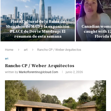
Plaza Cultural de la Bahía de
Shenzhen de MAD y la exposición
Canadian woma
PLACE de Dorte Mandrup: El
caught with 1
resumen de esta semana
Florida 
Home
art
Rancho CP / Weber Arquitectos
art
Rancho CP / Weber Arquitectos
written by
Markoflorentino@icloud.com
junio 2, 2026