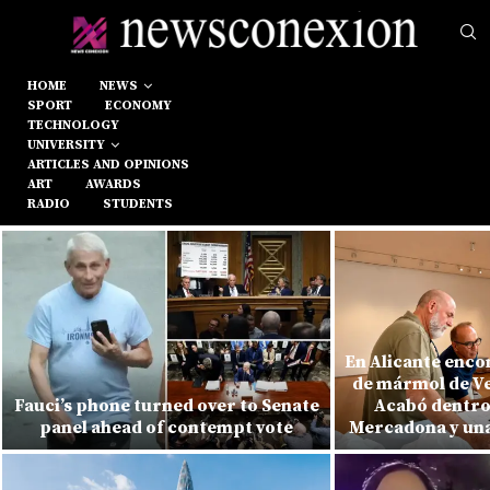
HOME
NEWS
SPORT
ECONOMY
TECHNOLOGY
UNIVERSITY
ARTICLES AND OPINIONS
ART
AWARDS
RADIO
STUDENTS
En Alicante enco
de mármol de Ve
Fauci’s phone turned over to Senate
Acabó dentro 
panel ahead of contempt vote
Mercadona y un