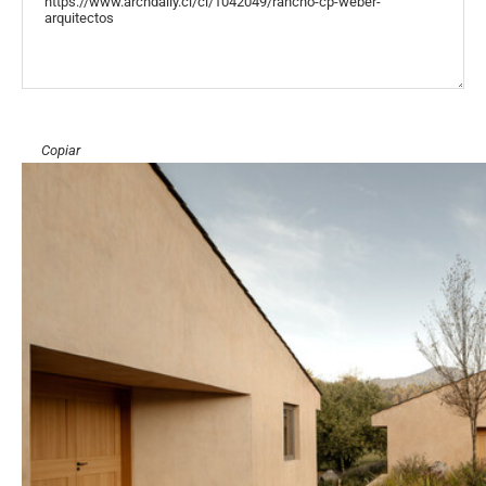
«COPY»
Copiar