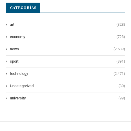
CATEGORÍAS
art
(328)
economy
(723)
news
(2.539)
sport
(891)
technology
(2.471)
Uncategorized
(30)
university
(99)