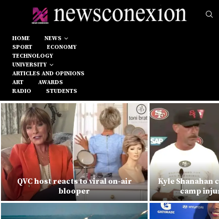
HOME
NEWS
SPORT
ECONOMY
TECHNOLOGY
UNIVERSITY
ARTICLES AND OPINIONS
ART
AWARDS
RADIO
STUDENTS
QVC host reacts to viral on-air
Kyle Shanahan c
blooper
camp injur