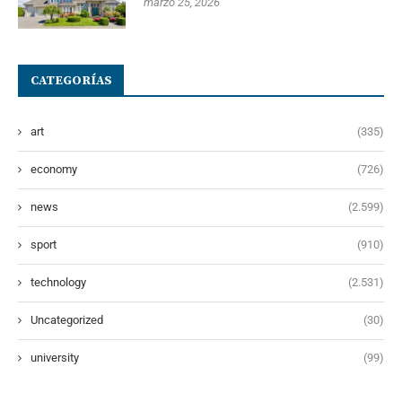
marzo 25, 2026
CATEGORÍAS
art
(335)
economy
(726)
news
(2.599)
sport
(910)
technology
(2.531)
Uncategorized
(30)
university
(99)