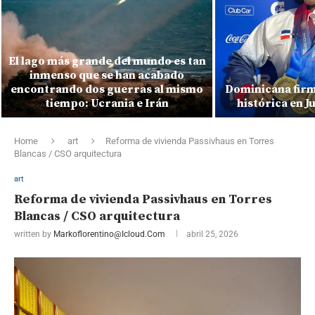
El lago más grande del mundo es tan
inmenso que se han acabado
encontrando dos guerras al mismo
Dominicana firm
tiempo: Ucrania e Irán
histórica en 
Home
art
Reforma de vivienda Passivhaus en Torres
Blancas / CSO arquitectura
art
Reforma de vivienda Passivhaus en Torres
Blancas / CSO arquitectura
written by
Markoflorentino@icloud.com
abril 25, 2026