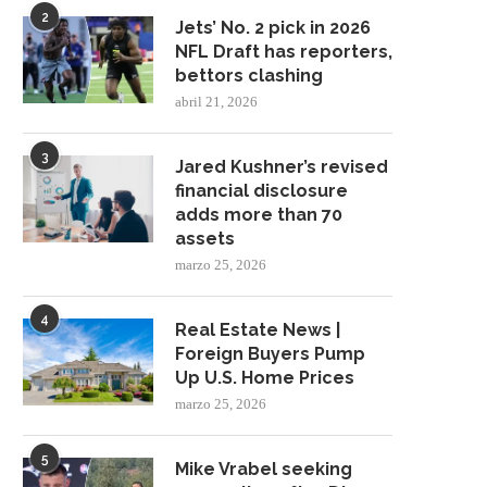
2
Jets’ No. 2 pick in 2026
NFL Draft has reporters,
bettors clashing
abril 21, 2026
3
Jared Kushner’s revised
financial disclosure
adds more than 70
assets
marzo 25, 2026
4
Real Estate News |
Foreign Buyers Pump
Up U.S. Home Prices
marzo 25, 2026
5
Mike Vrabel seeking