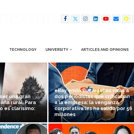
Y
TECHNOLOGY
UNIVERSITY
ARTICLES AND OPINIONS
eBay envió cucarachas vivas a
 ser una gran
dos periodistas que criticaban
paña rural. Para
a la empresa: la venganza
o es clarísimo:
corporativa les ha salido por 56
millones