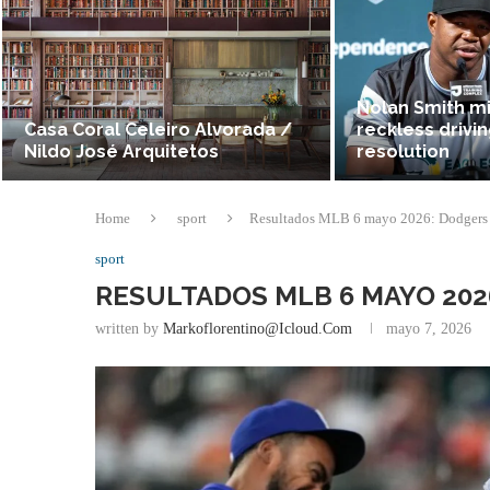
Nolan Smith m
Casa Coral Celeiro Alvorada /
reckless drivin
Nildo José Arquitetos
resolution
Home
sport
Resultados MLB 6 mayo 2026: Dodgers 
sport
RESULTADOS MLB 6 MAYO 202
written by
Markoflorentino@icloud.com
mayo 7, 2026