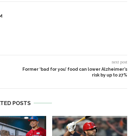
M
next post
Former ‘bad for you’ food can lower Alzheimer’s
risk by up to 27%
ATED POSTS