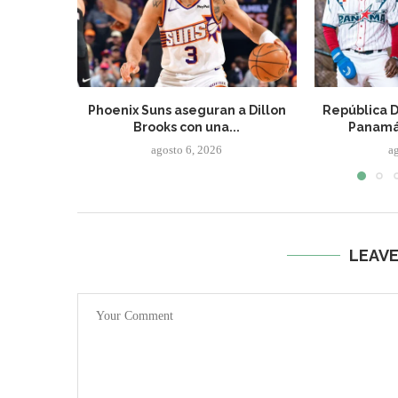
Phoenix Suns aseguran a Dillon
República 
Brooks con una...
Panamá 
agosto 6, 2026
a
LEAV