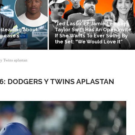
‘Ted Lasso’ EP Jamie Lee Says
isleading about
Taylor Swift Has An Open Invite
g case’s
If She Wants To Ever Swing By
the Set: “We Would Love It”
y Twins aplastan
6: DODGERS Y TWINS APLASTAN