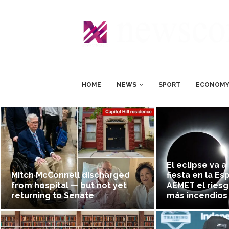
HOME
NEWS
SPORT
ECONOM
El eclipse va a
Mitch McConnell discharged
fiesta en la Es
from hospital — but not yet
AEMET el riesg
returning to Senate
más incendios