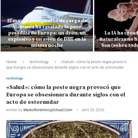
El mayor aeropuerto de carga de
Alemania ha revelado la peor
pesadilla de Europa: un dron, un
La IA ha cread
explosivo y un avión de DHL en la
naturaleza no h
misma noche
Son (sobre tod
Home
technology
«Salud»: cómo la peste negra provocó
que Europa se obsesionara durante siglos con el acto de estornudar
technology
«Salud»: cómo la peste negra provocó que
Europa se obsesionara durante siglos con el
acto de estornudar
written by
Markoflorentino@icloud.com
abril 26, 2026