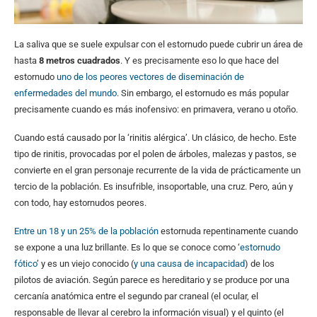
La saliva que se suele expulsar con el estornudo puede cubrir un área de
hasta
8 metros cuadrados
. Y es precisamente eso lo que hace del
estornudo
uno de los peores vectores de diseminación de
enfermedades del mundo
. Sin embargo, el estornudo es más popular
precisamente cuando es más inofensivo: en primavera, verano u otoño.
Cuando está causado por la ‘rinitis alérgica’. Un clásico, de hecho. Este
tipo de rinitis, provocadas por el polen de árboles, malezas y pastos, se
convierte en el gran personaje recurrente de la vida de prácticamente un
tercio de la población. Es insufrible, insoportable, una cruz. Pero, aún y
con todo, hay estornudos peores.
Entre un 18 y un 25% de la población
estornuda repentinamente cuando
se expone a una luz brillante. Es lo que se conoce como ‘
estornudo
fótico
’ y es un viejo conocido (
y una causa de incapacidad
) de los
pilotos de aviación. Según parece es hereditario y se produce por una
cercanía anatómica entre el segundo par craneal (el ocular, el
responsable de llevar al cerebro la información visual) y el quinto (el