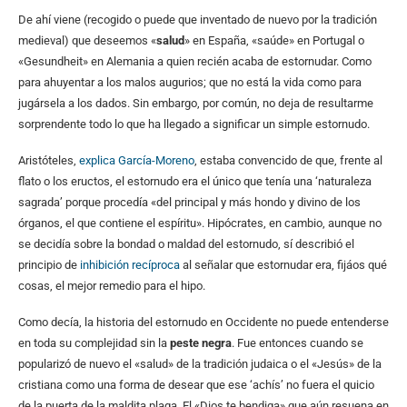
De ahí viene (recogido o puede que inventado de nuevo por la tradición
medieval) que deseemos «
salud
» en España, «saúde» en Portugal o
«Gesundheit» en Alemania a quien recién acaba de estornudar. Como
para ahuyentar a los malos augurios; que no está la vida como para
jugársela a los dados. Sin embargo, por común, no deja de resultarme
sorprendente todo lo que ha llegado a significar un simple estornudo.
Aristóteles,
explica García-Moreno
, estaba convencido de que, frente al
flato o los eructos, el estornudo era el único que tenía una ‘naturaleza
sagrada’ porque procedía «del principal y más hondo y divino de los
órganos, el que contiene el espíritu». Hipócrates, en cambio, aunque no
se decidía sobre la bondad o maldad del estornudo, sí describió el
principio de
inhibición recíproca
al señalar que estornudar era, fijáos qué
cosas, el mejor remedio para el hipo.
Como decía, la historia del estornudo en Occidente no puede entenderse
en toda su complejidad sin la
peste negra
. Fue entonces cuando se
popularizó de nuevo el «salud» de la tradición judaica o el «Jesús» de la
cristiana como una forma de desear que ese ‘achís’ no fuera el quicio
de la puerta de la maldita plaga. El «Dios te bendiga» que aún resuena en