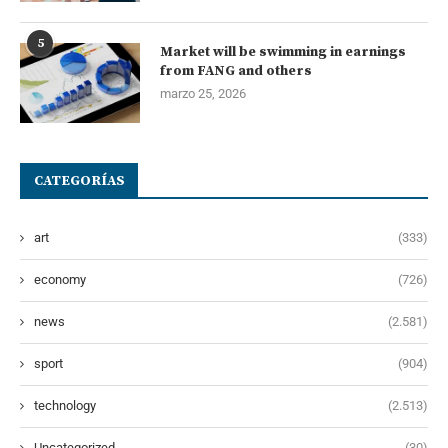
5
Market will be swimming in earnings
from FANG and others
marzo 25, 2026
CATEGORÍAS
art
(333)
economy
(726)
news
(2.581)
sport
(904)
technology
(2.513)
Uncategorized
(30)