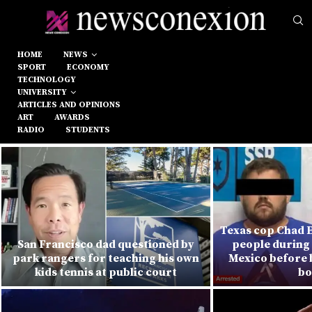
HOME
NEWS
SPORT
ECONOMY
TECHNOLOGY
UNIVERSITY
ARTICLES AND OPINIONS
ART
AWARDS
RADIO
STUDENTS
Texas cop Chad E
San Francisco dad questioned by
people during 
park rangers for teaching his own
Mexico before 
kids tennis at public court
bo