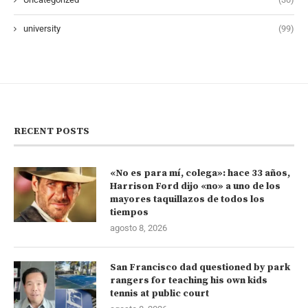
university
(99)
RECENT POSTS
«No es para mí, colega»: hace 33 años,
Harrison Ford dijo «no» a uno de los
mayores taquillazos de todos los
tiempos
agosto 8, 2026
San Francisco dad questioned by park
rangers for teaching his own kids
tennis at public court