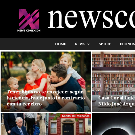
HOME
NEWS
SPORT
ECONO
Tener hijos no te envejece: según
la ciencia, hace justo lo contrario
Casa Coral Cele
con tu cerebro
Nildo José Arqu