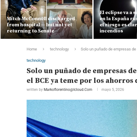
El eclipse va a 
Mitch McConnell discharged
en la España r
from hospital — but not yet
el riesgo es cl
returning to Senate
incendios
Home
technology
Solo un puñado de empresas de E
technology
Solo un puñado de empresas de
el BCE ya teme por los ahorros
written by
Markoflorentino@icloud.com
mayo 5, 2026