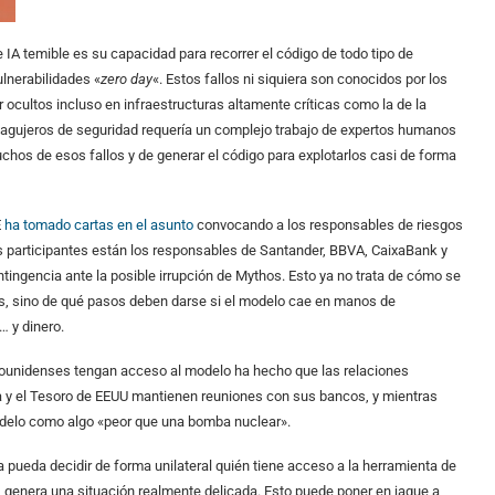
 IA temible es su capacidad para recorrer el código de todo tipo de
lnerabilidades «
zero day
«. Estos fallos ni siquiera son conocidos por los
ocultos incluso en infraestructuras altamente críticas como la de la
agujeros de seguridad requería un complejo trabajo de expertos humanos
hos de esos fallos y de generar el código para explotarlos casi de forma
E
ha tomado cartas en el asunto
convocando a los responsables de riesgos
los participantes están los responsables de Santander, BBVA, CaixaBank y
ingencia ante la posible irrupción de Mythos. Esto ya no trata de cómo se
, sino de qué pasos deben darse si el modelo cae en manos de
 y dinero.
ounidenses tengan acceso al modelo ha hecho que las relaciones
a y el Tesoro de EEUU mantienen reuniones con sus bancos, y mientras
delo como algo «peor que una bomba nuclear».
 pueda decidir de forma unilateral quién tiene acceso a la herramienta de
) genera una situación realmente delicada. Esto puede poner en jaque a