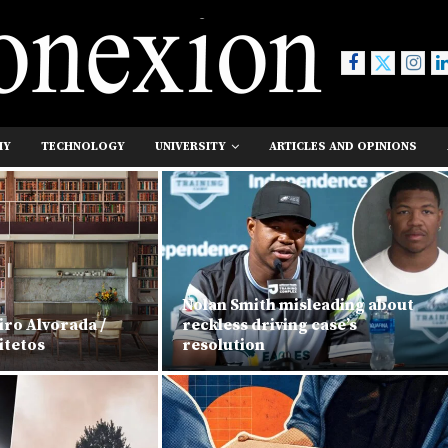
MY
TECHNOLOGY
UNIVERSITY
ARTICLES AND OPINIONS
Nolan Smith misleading about
iro Alvorada /
reckless driving case’s
itetos
resolution