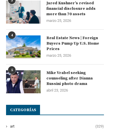
3
Jared Kushner’s revised
financial disclosure adds
more than 70 assets
marzo 25, 2026
4
Real Estate News | Foreign
Buyers Pump Up U.S. Home
Prices
marzo 25, 2026
5
Mike Vrabel seeking
counseling after Dianna
Russini photo drama
abril 23, 2026
CATEGORÍAS
art
(329)