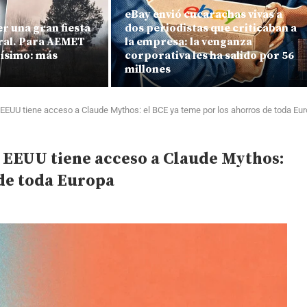
eBay envió cucarachas vivas a
ser una gran fiesta
dos periodistas que criticaban a
ural. Para AEMET
la empresa: la venganza
arísimo: más
corporativa les ha salido por 56
millones
EUU tiene acceso a Claude Mythos: el BCE ya teme por los ahorros de toda Eu
 EEUU tiene acceso a Claude Mythos:
 de toda Europa