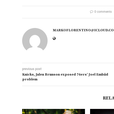
0 comments
MARKOFLORENTINO@ICLOUD.C
previous post
Knicks, Jalen Brunson exposed 76ers’ Joel Embiid
problem
REL