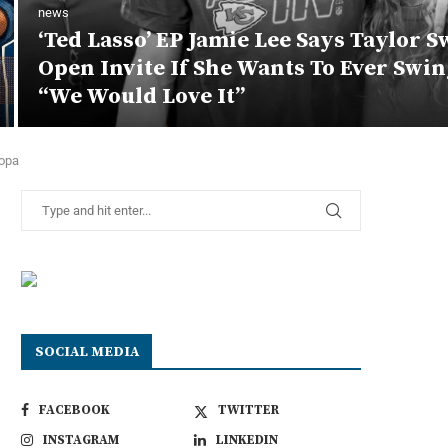
news
‘Ted Lasso’ EP Jamie Lee Says Taylor S
Open Invite If She Wants To Ever Swing
“We Would Love It”
ropa
SOCIAL MEDIA
FACEBOOK
TWITTER
INSTAGRAM
LINKEDIN