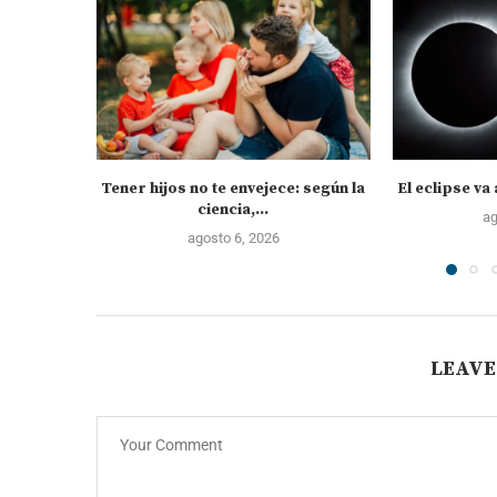
Tener hijos no te envejece: según la
El eclipse va 
ciencia,...
ag
agosto 6, 2026
LEAVE