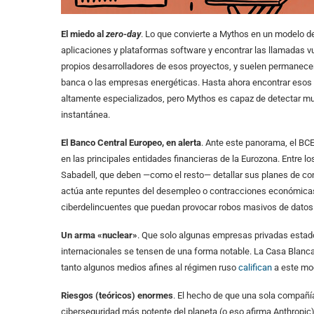
El miedo al
zero-day
. Lo que convierte a Mythos en un modelo de
aplicaciones y plataformas software y encontrar las llamadas vu
propios desarrolladores de esos proyectos, y suelen permanecer 
banca o las empresas energéticas. Hasta ahora encontrar esos 
altamente especializados, pero Mythos es capaz de detectar muc
instantánea.
El Banco Central Europeo, en alerta
. Ante este panorama, el BC
en las principales entidades financieras de la Eurozona. Entre 
Sabadell, que deben —como el resto— detallar sus planes de cont
actúa ante repuntes del desempleo o contracciones económicas
ciberdelincuentes que puedan provocar robos masivos de datos…
Un arma «nuclear»
. Que solo algunas empresas privadas estad
internacionales se tensen de una forma notable. La Casa Blanc
tanto algunos medios afines al régimen ruso
califican
a este mo
Riesgos (teóricos) enormes
. El hecho de que una sola compañía
ciberseguridad más potente del planeta (o eso afirma Anthropic