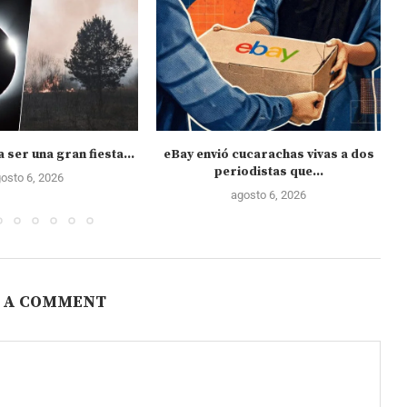
a ser una gran fiesta...
eBay envió cucarachas vivas a dos
periodistas que...
osto 6, 2026
agosto 6, 2026
 A COMMENT