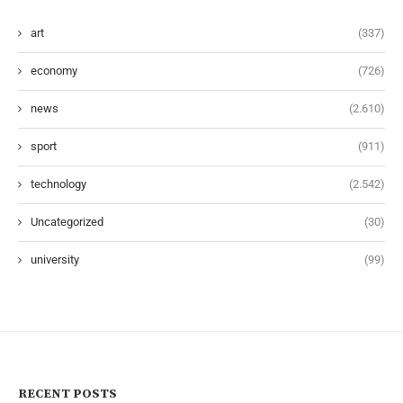
art
(337)
economy
(726)
news
(2.610)
sport
(911)
technology
(2.542)
Uncategorized
(30)
university
(99)
RECENT POSTS