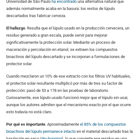
Universidad de São Paulo
ha encontrado
una alternativa natural que
además normalmente acaba en la basura: los restos de lúpulo
descartados tras fabricar cerveza.
El hallazgo
. Resulta que el lúpulo usado en la producción cervecera, un
residuo generado a gran escala, puede servir para mejorar
significativamente la protección solar. Mediante un proceso de
maceración y percolación en etanol, se extraen los compuestos
bioactivos del lúpulo descartado y se incorporan a formulaciones de
protector solar.
Cuando mezclaron un 10% de ese extracto con los filtros UV habituales,
el protector solar resultante multiplicó por más de tres su factor de
protección: pasó de 53 a 178 en las pruebas de laboratorio.
Curiosamente, ese lúpulo usado funcionó mejor que el lúpulo sin usar,
aunque los autores admiten que el mecanismo exacto por el que ocurre
esto todavía no está claro.
Por qué es importante
. Aproximadamente
el 85% de los compuestos
bioactivos del lúpulo permanece intacto
en el material descartado tras la
lupulación en seco (
dry-hopping
), lo que convierte ese residuo en una