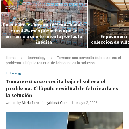
La cocaína es hoy un 18% más barata
y un 44% más pura: Europa se
enfrenta a una tormenta perfecta
Espécimen na
inédita
colección de Wil
Home
technology
Tomarse una cervecita bajo el sol era el
problema. El lúpulo residual de fabricarla es la solución
technology
Tomarse una cervecita bajo el sol era el
problema. El lúpulo residual de fabricarla es
la solución
written by
Markoflorentino@icloud.com
mayo 2, 2026