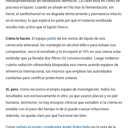
metaloproteinasas en fibroblastos dérmicos. La clave está en cómo se
procesa el lúpulo: cuando se añade en frío tras la fermentación, sin
hervir, el xanthohumol no se degrada térmicamente y permanece intacto
en el residuo, lo que explica en parte por qué el material reutilizado
resulta más activo que el lúpulo fresco.
Cómo lo hacen
. El equipo
partió
de los restos de lúpulo de una
cervecería artesanal, los sumergió en alcohol etílico para extraer sus
compuestos, secó el resultado y lo incorporó al 10% en una crema solar
estándar que ya llevaba dos filtros UV convencionales. Luego midieron
cuánta radiación ultravioleta bloqueaba esa crema usando equipos de
referencia internacional, los mismos que emplean las autoridades
sanitarias para certificar protectores solares.
Sí, pero
. Como reconoce el propio equipo de investigación, todos los
resultados son exclusivamente in vitro, ya que usaron placas y no piel
humana. Asimismo, no hay ensayos clínicos que estudien si la crema es
estable con el paso del tiempo ni de si puede causar irritaciones.
Además, no queda claro por qué funciona tan bien.
Como
señala el propio coordinador André Rolim Baby
en la nota de la