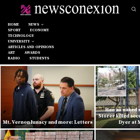
HOME
NEWS
SPORT
ECONOMY
TECHNOLOGY
UNIVERSITY
ARTICLES AND OPINIONS
ART
AWARDS
RADIO
STUDENTS
Hawaii naked
Storer killed se
Mt. Vernon lunacy and more: Letters
Dyer at 