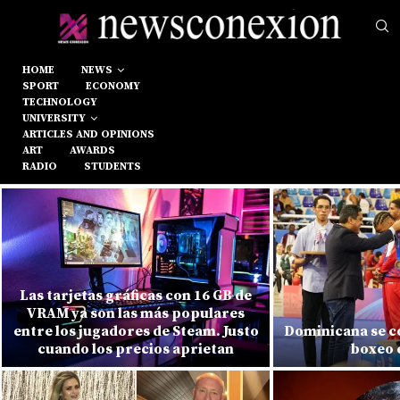
HOME
NEWS
SPORT
ECONOMY
TECHNOLOGY
UNIVERSITY
ARTICLES AND OPINIONS
ART
AWARDS
RADIO
STUDENTS
Las tarjetas gráficas con 16 GB de
VRAM ya son las más populares
entre los jugadores de Steam. Justo
Dominicana se c
cuando los precios aprietan
boxeo 