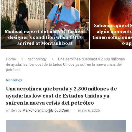
Sabemos que el S
Medical report details NYC fashion
algún momento.
designer’s condition when EMTs
tienen solucione
arrived at Montauk boat
o ap
Home
technology
Una aerolínea quebrada y 2.500 millones
de ayuda: las low cost de Estados Unidos ya sufren la nueva crisis del
petróleo
technology
Una aerolínea quebrada y 2.500 millones de
ayuda: las low cost de Estados Unidos ya
sufren la nueva crisis del petróleo
written by
Markoflorentino@icloud.com
mayo 6, 2026