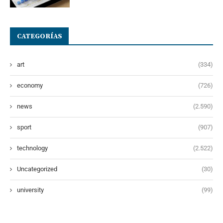
CATEGORÍAS
art
(334)
economy
(726)
news
(2.590)
sport
(907)
technology
(2.522)
Uncategorized
(30)
university
(99)