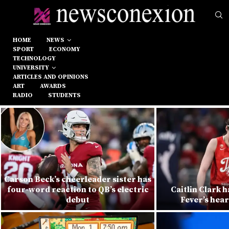
HOME
NEWS
SPORT
ECONOMY
TECHNOLOGY
UNIVERSITY
ARTICLES AND OPINIONS
ART
AWARDS
RADIO
STUDENTS
Carson Beck’s cheerleader sister has
four-word reaction to QB’s electric
Caitlin Clark h
debut
Fever’s hea