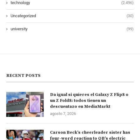
technology
(2.496)
Uncategorized
(30)
university
(99)
RECENT POSTS
Da igual si quieres el Galaxy Z Flip8 o
un Z Fold8: todos tienen un
descuentazo en MediaMarkt
agosto 7, 2026
Carson Beck’s cheerleader sister has
four-word reaction to QB’s electric