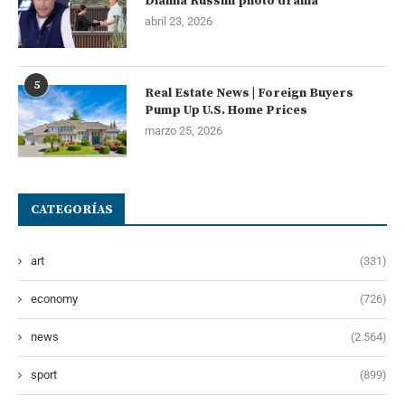
Dianna Russini photo drama
abril 23, 2026
5
Real Estate News | Foreign Buyers
Pump Up U.S. Home Prices
marzo 25, 2026
CATEGORÍAS
art
(331)
economy
(726)
news
(2.564)
sport
(899)