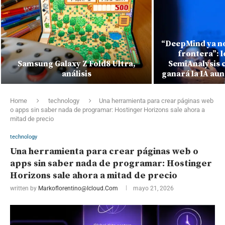
“DeepMind ya no
frontera”: 
Samsung Galaxy Z Fold8 Ultra,
SemiAnalysis 
análisis
ganará la IA au
Home
technology
Una herramienta para crear páginas web
o apps sin saber nada de programar: Hostinger Horizons sale ahora a
mitad de precio
technology
Una herramienta para crear páginas web o
apps sin saber nada de programar: Hostinger
Horizons sale ahora a mitad de precio
written by
Markoflorentino@icloud.com
mayo 21, 2026