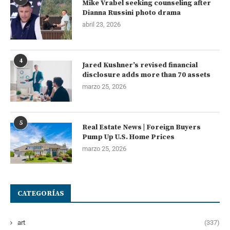
Mike Vrabel seeking counseling after
Dianna Russini photo drama
abril 23, 2026
4
Jared Kushner’s revised financial
disclosure adds more than 70 assets
marzo 25, 2026
5
Real Estate News | Foreign Buyers
Pump Up U.S. Home Prices
marzo 25, 2026
CATEGORÍAS
art
(337)