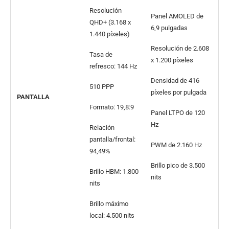
Resolución
Panel AMOLED de
QHD+ (3.168 x
6,9 pulgadas
1.440 píxeles)
Resolución de 2.608
Tasa de
x 1.200 píxeles
refresco: 144 Hz
Densidad de 416
510 PPP
píxeles por pulgada
PANTALLA
Formato: 19,8:9
Panel LTPO de 120
Hz
Relación
pantalla/frontal:
PWM de 2.160 Hz
94,49%
Brillo pico de 3.500
Brillo HBM: 1.800
nits
nits
Brillo máximo
local: 4.500 nits