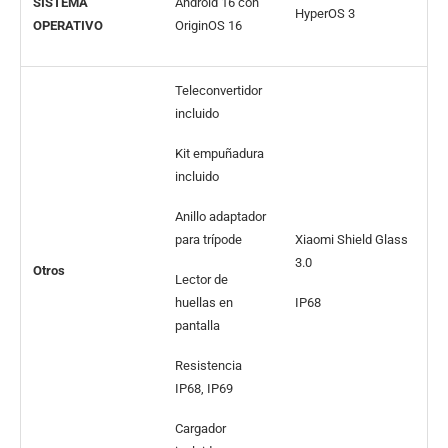
SISTEMA
Android 16 con
HyperOS 3
OPERATIVO
OriginOS 16
Teleconvertidor
incluido
Kit empuñadura
incluido
Anillo adaptador
para trípode
Xiaomi Shield Glass
3.0
Otros
Lector de
huellas en
IP68
pantalla
Resistencia
IP68, IP69
Cargador