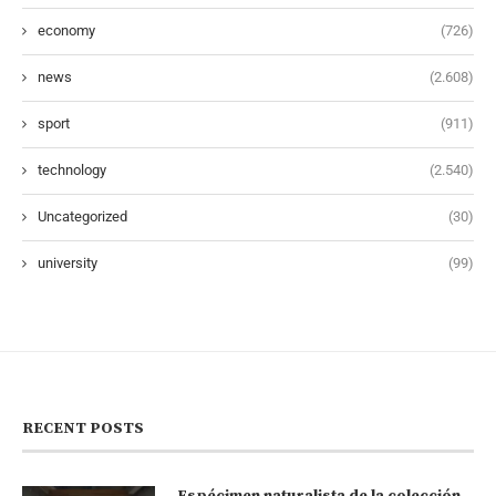
economy
(726)
news
(2.608)
sport
(911)
technology
(2.540)
Uncategorized
(30)
university
(99)
RECENT POSTS