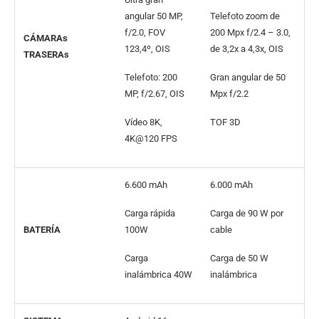
angular 50 MP,
Telefoto zoom de
f/2.0, FOV
200 Mpx f/2.4 – 3.0,
CÁMARAs
123,4º, OIS
de 3,2x a 4,3x, OIS
TRASERAs
Telefoto: 200
Gran angular de 50
MP, f/2.67, OIS
Mpx f/2.2
Vídeo 8K,
TOF 3D
4K@120 FPS
6.600 mAh
6.000 mAh
Carga rápida
Carga de 90 W por
BATERÍA
100W
cable
Carga
Carga de 50 W
inalámbrica 40W
inalámbrica