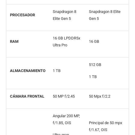
Snapdragon 8
Snapdragon 8 Elite
PROCESADOR
Elite Gen 5
Gen 5
16 GB LPDDR5x
RAM
16 GB
Ultra Pro
512 GB
ALMACENAMIENTO
1 TB
1 TB
CÁMARA FRONTAL
50 MP f/2.45
50 Mpx f/2.2
Angular 200 MP,
f/1.85, OIS
Principal de 50 mpx
f/1.67, OIS
Ultra gran