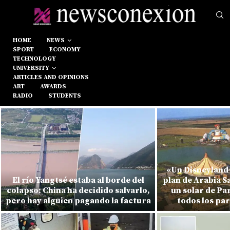
HOME
NEWS
SPORT
ECONOMY
TECHNOLOGY
UNIVERSITY
ARTICLES AND OPINIONS
ART
AWARDS
RADIO
STUDENTS
«Un Disneyland 
El río Yangtsé estaba al borde del
plan de Arabia S
colapso: China ha decidido salvarlo,
un solar de Pa
pero hay alguien pagando la factura
todos los pa