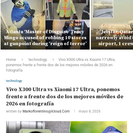
Atlanta ‘Master of Disguise’ Tracy
Jetstar, Qata
Mingo accused of robbing 10 stores
narrowly avoid 
at gunpoint during ‘reign of terror’
airport, 1 cre
Home
technology
Vivo X300 Ultra vs Xiaomi 17 Ultra,
ponemos frente a frente dos de los mejores móviles de 2026 en
fotografía
technology
Vivo X300 Ultra vs Xiaomi 17 Ultra, ponemos
frente a frente dos de los mejores móviles de
2026 en fotografía
written by
Markoflorentino@icloud.com
mayo 8, 2026