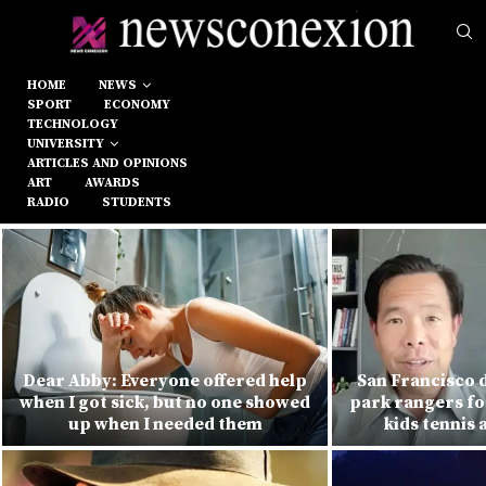
HOME
NEWS
SPORT
ECONOMY
TECHNOLOGY
UNIVERSITY
ARTICLES AND OPINIONS
ART
AWARDS
RADIO
STUDENTS
Dear Abby: Everyone offered help
San Francisco 
when I got sick, but no one showed
park rangers fo
up when I needed them
kids tennis 