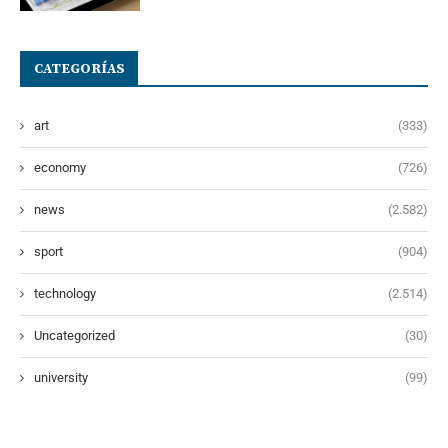
CATEGORÍAS
art
(333)
economy
(726)
news
(2.582)
sport
(904)
technology
(2.514)
Uncategorized
(30)
university
(99)