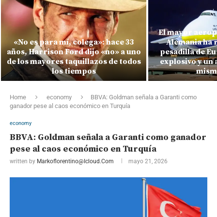
El mayor aerop
«No es para mí, colega»: hace 33
Alemania ha r
años, Harrison Ford dijo «no» a uno
pesadilla de E
de los mayores taquillazos de todos
explosivo y un 
los tiempos
mism
Home
economy
BBVA: Goldman señala a Garanti como
ganador pese al caos económico en Turquía
economy
BBVA: Goldman señala a Garanti como ganador
pese al caos económico en Turquía
written by
Markoflorentino@icloud.com
mayo 21, 2026